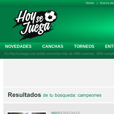
Home
Acerca d
NOVEDADES
CANCHAS
TORNEOS
ENT
En HoySeJuega.com podés encontrar más de 4466 canchas, 1645 complejos
MAYO
ESPECIALES