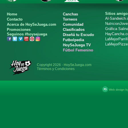
Sitios amigo
Home
Canchas
Al-Sandwich
Contacto
Torneos
NutricionJov
Acerca de HoySeJuega.com
Comunidad
Gráfica Salin
Promociones
Clasificados
HayCancha.
Seguinos #hoysejuega
Diseñá tu Escudo
LaMejorParril
Futbolpedia
LaMejorPizze
HoySeJuega TV
Fútbol Femenino
Copyright 2026 - HoySeJuega.com
Términos y Condiciones
Web design b