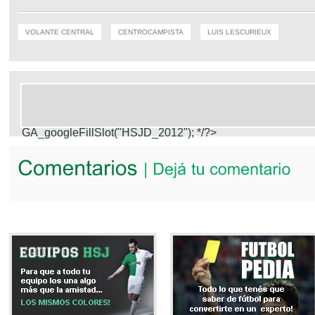
VOLANTE CENTRAL
CENTROCAMPISTA
LUIS LESCURIEUX
GA_googleFillSlot("HSJD_2012");
*/?>