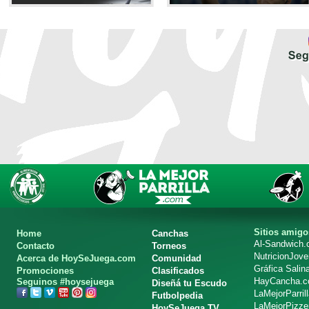
Sitios amigo
Home
Canchas
Al-Sandwich
Contacto
Torneos
NutricionJov
Acerca de HoySeJuega.com
Comunidad
Gráfica Salin
Promociones
Clasificados
HayCancha.
Seguinos #hoysejuega
Diseñá tu Escudo
LaMejorParril
Futbolpedia
LaMejorPizze
HoySeJuega TV