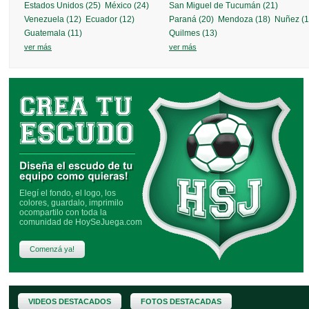
Estados Unidos (25)
México (24)
San Miguel de Tucumán (21)
Venezuela (12)
Ecuador (12)
Paraná (20)
Mendoza (18)
Nuñez (1
SALGUERO FÚTBOL
más info »
Guatemala (11)
Quilmes (13)
ver más
ver más
IL CAPO FÚTBOL
más info »
Elegí el fondo, el logo, los
colores, guardalo, imprimilo
ocompartilo con toda la
comunidad de HoySeJuega.com
Comenzá ya!
VIDEOS DESTACADOS
FOTOS DESTACADAS