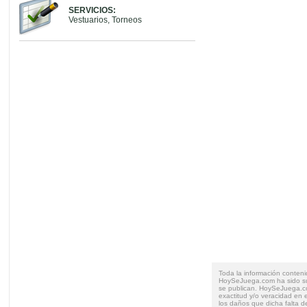
SERVICIOS:
Vestuarios, Torneos
Toda la información conteni
HoySeJuega.com ha sido su
se publican. HoySeJuega.co
exactitud y/o veracidad en e
los daños que dicha falta d