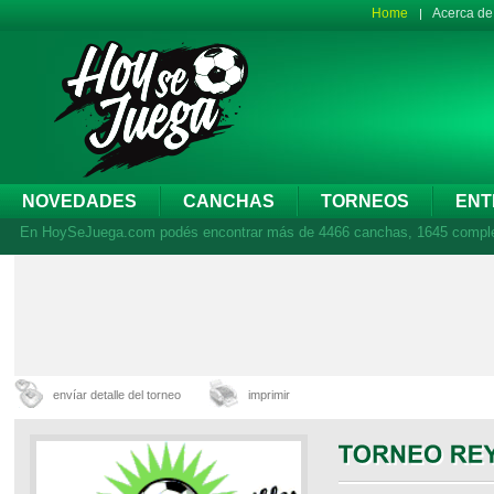
Home
Acerca d
NOVEDADES
CANCHAS
TORNEOS
ENT
En HoySeJuega.com podés encontrar más de 4466 canchas, 1645 complejos
envíar detalle del torneo
imprimir