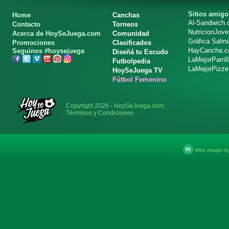
Sitios amigo
Home
Canchas
Al-Sandwich
Contacto
Torneos
NutricionJov
Acerca de HoySeJuega.com
Comunidad
Gráfica Salin
Promociones
Clasificados
HayCancha.
Seguinos #hoysejuega
Diseñá tu Escudo
LaMejorParril
Futbolpedia
LaMejorPizze
HoySeJuega TV
Fútbol Femenino
Copyright 2026 - HoySeJuega.com
Términos y Condiciones
Web design b