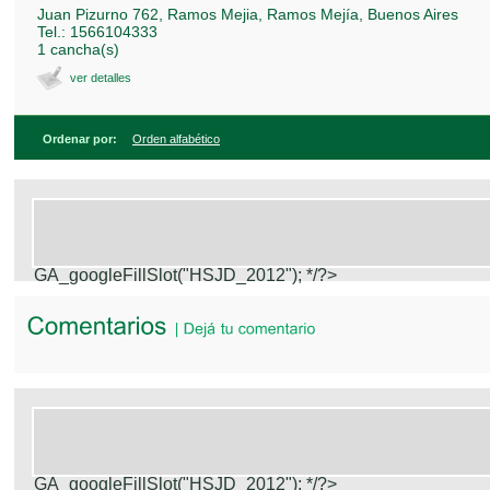
Juan Pizurno 762, Ramos Mejia, Ramos Mejía, Buenos Aires
Tel.: 1566104333
1 cancha(s)
ver detalles
Ordenar por:
Orden alfabético
GA_googleFillSlot("HSJD_2012");
*/?>
GA_googleFillSlot("HSJD_2012");
*/?>