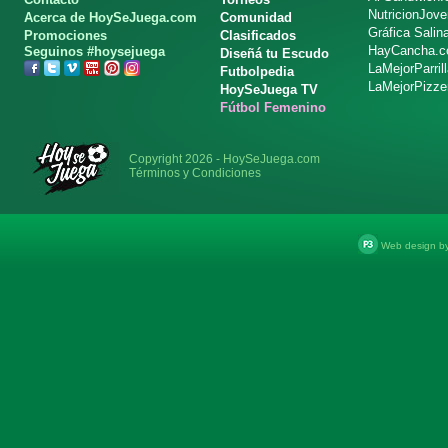
NutricionJov
Acerca de HoySeJuega.com
Comunidad
Gráfica Salin
Promociones
Clasificados
HayCancha.
Seguinos #hoysejuega
Diseñá tu Escudo
LaMejorParril
Futbolpedia
LaMejorPizze
HoySeJuega TV
Fútbol Femenino
Copyright 2026 - HoySeJuega.com
Términos y Condiciones
Web design b