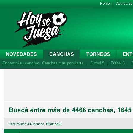
Home
Acerca d
NOVEDADES
CANCHAS
TORNEOS
ENT
Encontrá tu cancha:
Canchas más populares
Fútbol 5
Fútbol 6
F
Para refinar la búsqueda,
Click aquí