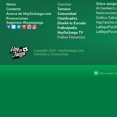
Sitios amigo
Home
Canchas
Al-Sandwich
Contacto
Torneos
NutricionJov
Acerca de HoySeJuega.com
Comunidad
Gráfica Salin
Promociones
Clasificados
HayCancha.
Seguinos #hoysejuega
Diseñá tu Escudo
LaMejorParril
Futbolpedia
LaMejorPizze
HoySeJuega TV
Fútbol Femenino
Copyright 2026 - HoySeJuega.com
Términos y Condiciones
Web design b