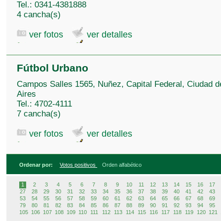
Tel.: 0341-4381888
4 cancha(s)
ver fotos
ver detalles
Fútbol Urbano
Campos Salles 1565, Nuñez, Capital Federal, Ciudad 
Aires
Tel.: 4702-4111
7 cancha(s)
ver fotos
ver detalles
Ordenar por:
Votos positivos
Orden alfabético
1
2
3
4
5
6
7
8
9
10
11
12
13
14
15
16
17
27
28
29
30
31
32
33
34
35
36
37
38
39
40
41
42
43
53
54
55
56
57
58
59
60
61
62
63
64
65
66
67
68
69
79
80
81
82
83
84
85
86
87
88
89
90
91
92
93
94
95
105
106
107
108
109
110
111
112
113
114
115
116
117
118
119
120
121