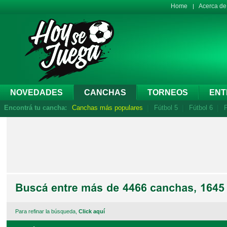
Home
Acerca d
NOVEDADES
CANCHAS
TORNEOS
ENT
Encontrá tu cancha:
Canchas más populares
Fútbol 5
Fútbol 6
F
Para refinar la búsqueda,
Click aquí