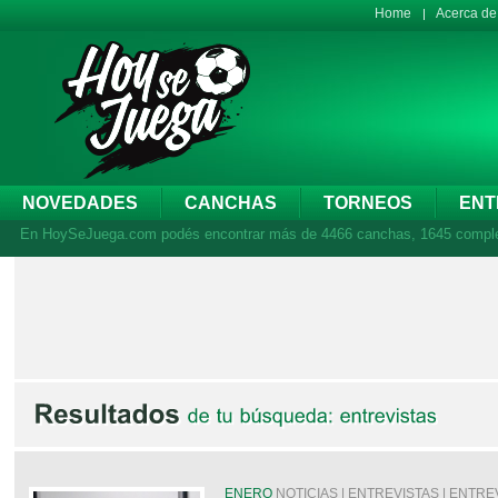
Home
Acerca d
NOVEDADES
CANCHAS
TORNEOS
ENT
En HoySeJuega.com podés encontrar más de 4466 canchas, 1645 complejos
ENERO
NOTICIAS | ENTREVISTAS | ENTRE