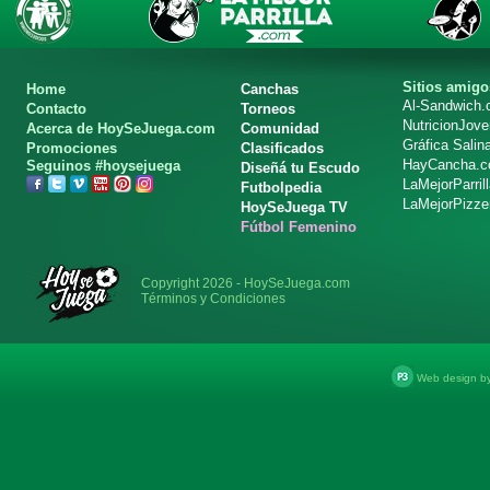
Sitios amigo
Home
Canchas
Al-Sandwich
Contacto
Torneos
NutricionJov
Acerca de HoySeJuega.com
Comunidad
Gráfica Salin
Promociones
Clasificados
HayCancha.
Seguinos #hoysejuega
Diseñá tu Escudo
LaMejorParril
Futbolpedia
LaMejorPizze
HoySeJuega TV
Fútbol Femenino
Copyright 2026 - HoySeJuega.com
Términos y Condiciones
Web design b