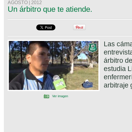
AGOSTO | 2012
Un árbitro que te atiende.
Las cáma
entrevist
árbitro d
estudia L
enfermerí
arbitraje
Ver imagen