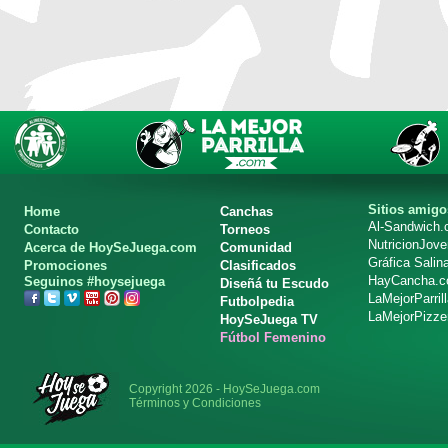
Sitios amigo
Home
Canchas
Al-Sandwich
Contacto
Torneos
NutricionJov
Acerca de HoySeJuega.com
Comunidad
Gráfica Salin
Promociones
Clasificados
HayCancha.
Seguinos #hoysejuega
Diseñá tu Escudo
LaMejorParril
Futbolpedia
LaMejorPizze
HoySeJuega TV
Fútbol Femenino
Copyright 2026 - HoySeJuega.com
Términos y Condiciones