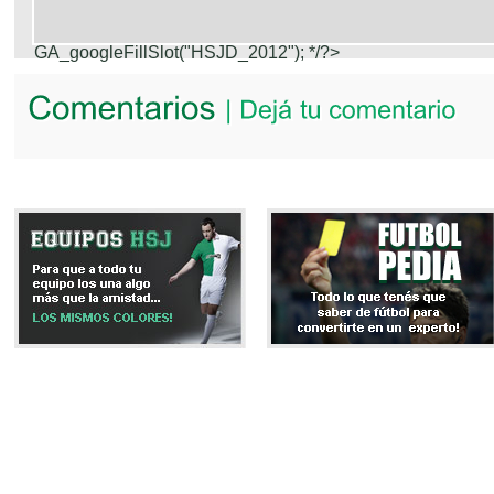
GA_googleFillSlot("HSJD_2012");
*/?>