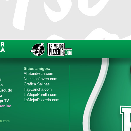
Sitios amigos:
Al-Sandwich.com
NutricionJoven.com
d
Gráfica Salinas
os
HayCancha.com
 Escudo
LaMejorParrilla.com
ia
LaMejorPizzeria.com
ga TV
menino
ga.com