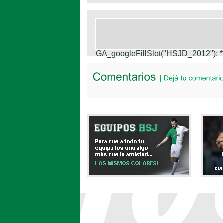
GA_googleFillSlot("HSJD_2012");
*