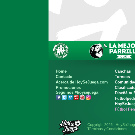
Home
Canchas
Contacto
Torneos
Acerca de HoySeJuega.com
Comunida
Promociones
Clasificad
Seguinos #hoysejuega
Diseñá tu
Futbolped
HoySeJue
Fútbol Fe
Copyright 2026 - HoySeJue
Términos y Condiciones