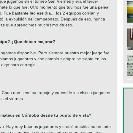
ue jugamos en el torneo San Viernes y era el tercer
nate lo que fue. Otro momento que tuvimos fue una pelea
o. Fue bastante feo ese día… los 2 equipos corrían y
stó la expulsión del campeonato. Después de eso, nunca
udas que aprendimos muchísimo de eso.
quipo? ¿Qué deben mejorar?
engamos disponible. Pero siempre nuestro mejor juego fue
mbiamos jugadores y ese cambio siempre se siente en las
algo para corregir.
r. Cada uno tiene su trabajo y varios de los chicos juegan en
s el viernes.
 amateur en Córdoba desde tu punto de vista?
ivo. Hay muy buenos jugadores y creció muchísimo en todo
 A su vez, también lo veo estancado porque hay muchas