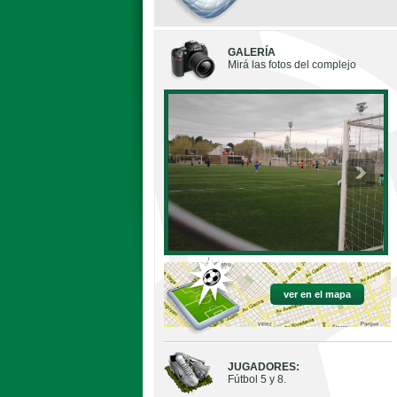
GALERÍA
Mirá las fotos del complejo
ver en el mapa
JUGADORES:
Fútbol 5 y 8.