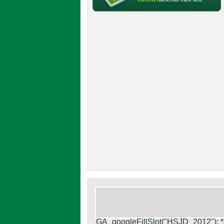
GA_googleFillSlot("HSJD_2012");
*