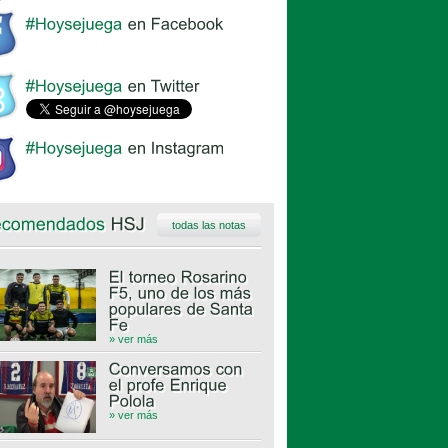
todas las notas
» ver más
» ver más