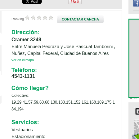
Ranking
CONTACTAR CANCHA
Cramer 3249
Entre Manuela Pedraza y José Pascual Tamborini ,
Nuñez, Capital Federal, Ciudad de Buenos Aires
ver en el mapa
4543-1131
Colectivo:
19,29,41,57,59,60,68,130,133,151,152,161,168,169,175,1
84,194
Vestuarios
Estacionamiento