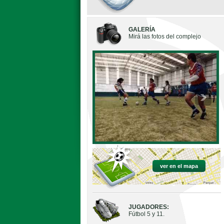
GALERÍA
Mirá las fotos del complejo
ver en el mapa
JUGADORES:
Fútbol 5 y 11.