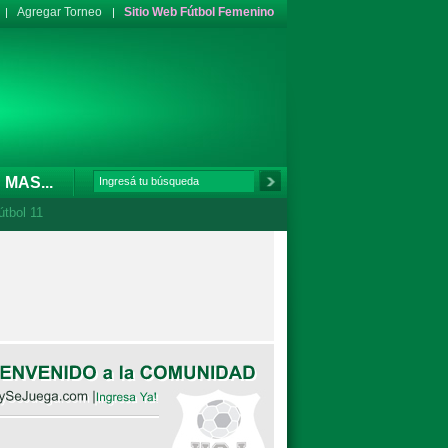
Agregar Torneo
Sitio Web Fútbol Femenino
MAS...
útbol 11