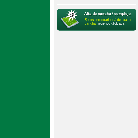
Si sos propietario, dá de alta tu
cancha
haciendo click acá