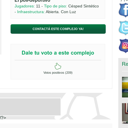
El poli-deportivo
Jugadores:
11 -
Tipo de piso:
Césped Sintético
-
Infraestructura:
Abierta. Con Luz
CONTACTÁ ESTE COMPLEJO YA!
Votos positivos (209)
/?>