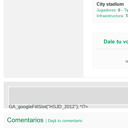
City stadium
Jugadores:
8 -
Ti
Infraestructura:
T
V
GA_googleFillSlot("HSJD_2012");
*/?>