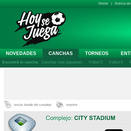
Home
Acerca d
NOVEDADES
CANCHAS
TORNEOS
ENT
Encontrá tu cancha:
Canchas más populares
Fútbol 5
Fútbol 6
F
envíar detalle del complejo
imprimir