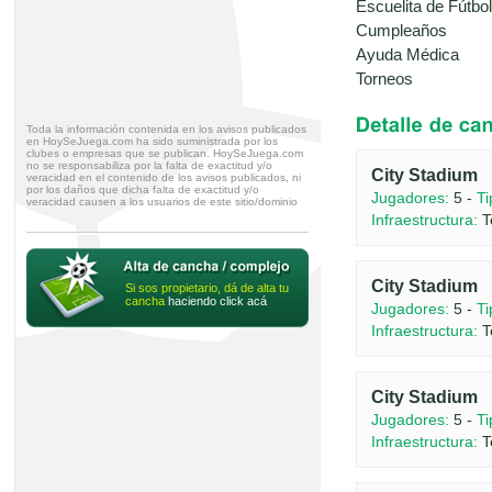
Escuelita de Fútbol
Cumpleaños
Ayuda Médica
Torneos
Toda la información contenida en los avisos publicados
en HoySeJuega.com ha sido suministrada por los
clubes o empresas que se publican. HoySeJuega.com
no se responsabiliza por la falta de exactitud y/o
City Stadium
veracidad en el contenido de los avisos publicados, ni
por los daños que dicha falta de exactitud y/o
Jugadores:
5 -
Ti
veracidad causen a los usuarios de este sitio/dominio
Infraestructura:
T
City Stadium
Si sos propietario, dá de alta tu
cancha
haciendo click acá
Jugadores:
5 -
Ti
Infraestructura:
T
City Stadium
Jugadores:
5 -
Ti
Infraestructura:
T