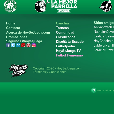
Sitios amigo
Home
Canchas
Al-Sandwich
Contacto
Torneos
NutricionJov
Acerca de HoySeJuega.com
Comunidad
Gráfica Salin
Promociones
Clasificados
HayCancha.
Seguinos #hoysejuega
Diseñá tu Escudo
LaMejorParril
Futbolpedia
LaMejorPizze
HoySeJuega TV
Fútbol Femenino
Copyright 2026 - HoySeJuega.com
Términos y Condiciones
Web design b