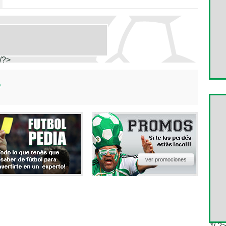
/?>
ver promociones
*/ ?