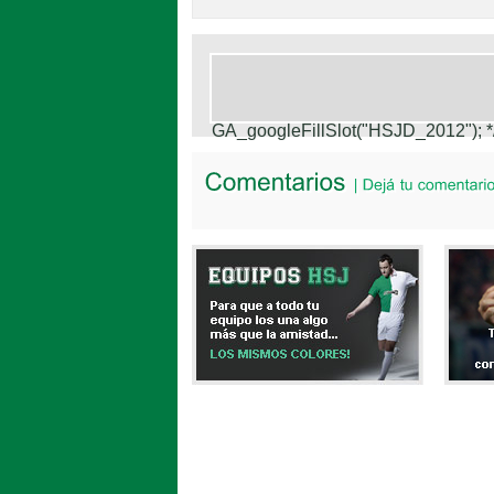
GA_googleFillSlot("HSJD_2012");
*