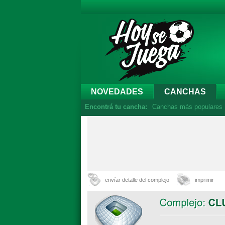
NOVEDADES
CANCHAS
Encontrá tu cancha:
Canchas más populares
envíar detalle del complejo
imprimir