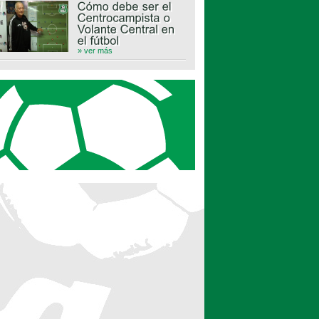
» ver más