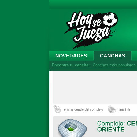
NOVEDADES
CANCHAS
Encontrá tu cancha:
Canchas más populares
envíar detalle del complejo
imprimir