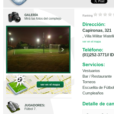
GALERÍA
Ranking
Mirá las fotos del complejo
Capironas, 321
, Villa Militar Matel
ver en el mapa
(01)252-3771// I
Vestuarios
Bar / Restaurante
Torneos
ver en el mapa
Escuelita de Fútbol
Cumpleaños
JUGADORES:
Fútbol 7.