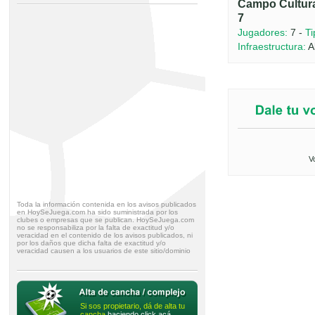
Campo Cultura
7
Jugadores:
7 -
Ti
Infraestructura:
A
V
Toda la información contenida en los avisos publicados
en HoySeJuega.com ha sido suministrada por los
clubes o empresas que se publican. HoySeJuega.com
no se responsabiliza por la falta de exactitud y/o
veracidad en el contenido de los avisos publicados, ni
por los daños que dicha falta de exactitud y/o
veracidad causen a los usuarios de este sitio/dominio
Si sos propietario, dá de alta tu
cancha
haciendo click acá