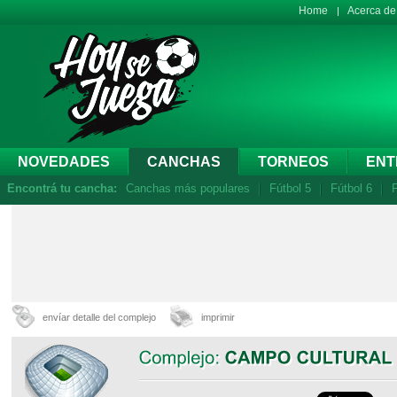
Home
Acerca d
NOVEDADES
CANCHAS
TORNEOS
ENT
Encontrá tu cancha:
Canchas más populares
Fútbol 5
Fútbol 6
F
envíar detalle del complejo
imprimir