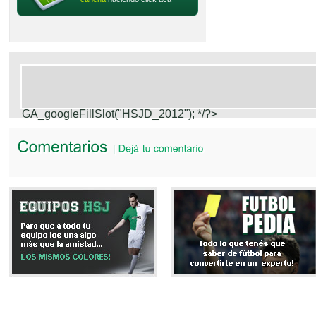
GA_googleFillSlot("HSJD_2012");
*/?>