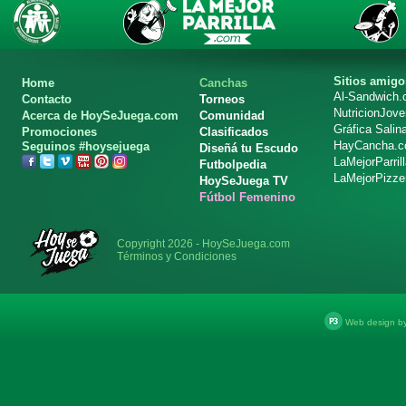
Sitios amigo
Home
Canchas
Al-Sandwich
Contacto
Torneos
NutricionJov
Acerca de HoySeJuega.com
Comunidad
Gráfica Salin
Promociones
Clasificados
HayCancha.
Seguinos #hoysejuega
Diseñá tu Escudo
LaMejorParril
Futbolpedia
LaMejorPizze
HoySeJuega TV
Fútbol Femenino
Copyright 2026 - HoySeJuega.com
Términos y Condiciones
Web design b