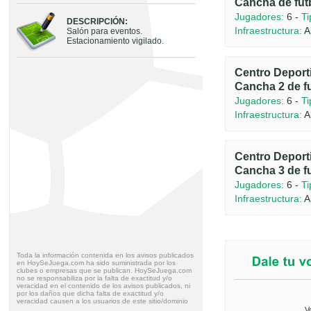
Cancha de fut
Jugadores:
6 -
Ti
DESCRIPCIÓN:
Infraestructura:
A
Salón para eventos.
Estacionamiento vigilado.
Centro Deport
Cancha 2 de fu
Jugadores:
6 -
Ti
Infraestructura:
A
Centro Deport
Cancha 3 de fu
Jugadores:
6 -
Ti
Infraestructura:
A
Toda la información contenida en los avisos publicados
en HoySeJuega.com ha sido suministrada por los
clubes o empresas que se publican. HoySeJuega.com
no se responsabiliza por la falta de exactitud y/o
veracidad en el contenido de los avisos publicados, ni
por los daños que dicha falta de exactitud y/o
veracidad causen a los usuarios de este sitio/dominio
V