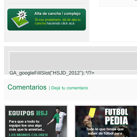
Si sos propietario, dá de alta tu
cancha
haciendo click acá
GA_googleFillSlot("HSJD_2012");
*/?>