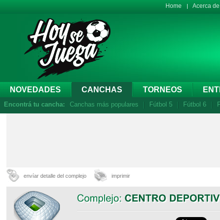
Home
Acerca d
NOVEDADES
CANCHAS
TORNEOS
ENT
Encontrá tu cancha:
Canchas más populares
Fútbol 5
Fútbol 6
F
envíar detalle del complejo
imprimir