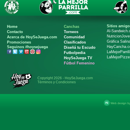
Sitios amigo
Home
Canchas
Al-Sandwich
Contacto
Torneos
NutricionJov
Acerca de HoySeJuega.com
Comunidad
Gráfica Salin
Promociones
Clasificados
HayCancha.
Seguinos #hoysejuega
Diseñá tu Escudo
LaMejorParril
Futbolpedia
LaMejorPizze
HoySeJuega TV
Fútbol Femenino
Copyright 2026 - HoySeJuega.com
Términos y Condiciones
Web design b