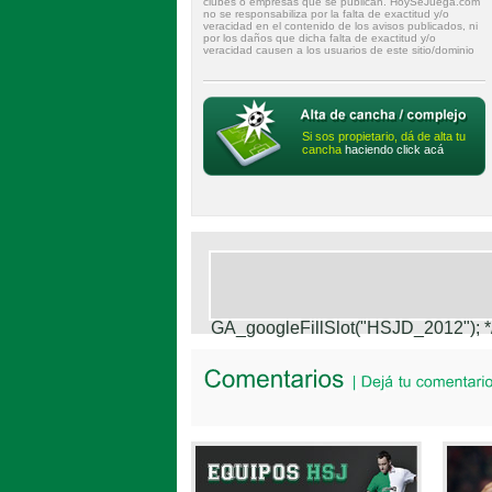
clubes o empresas que se publican. HoySeJuega.com
no se responsabiliza por la falta de exactitud y/o
veracidad en el contenido de los avisos publicados, ni
por los daños que dicha falta de exactitud y/o
veracidad causen a los usuarios de este sitio/dominio
Si sos propietario, dá de alta tu
cancha
haciendo click acá
GA_googleFillSlot("HSJD_2012");
*