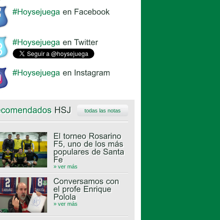
todas las notas
» ver más
» ver más