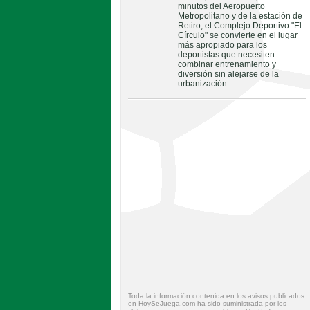
minutos del Aeropuerto
Metropolitano y de la estación de
Retiro, el Complejo Deportivo "El
Círculo" se convierte en el lugar
más apropiado para los
deportistas que necesiten
combinar entrenamiento y
diversión sin alejarse de la
urbanización.
Toda la información contenida en los avisos publicados
en HoySeJuega.com ha sido suministrada por los