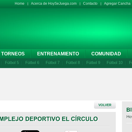
Home
Acerca de HoySeJuega.com
Contacto
Agregar Cancha
TORNEOS
ENTRENAMIENTO
COMUNIDAD
Fútbol 5
Fútbol 6
Fútbol 7
Fútbol 8
Fútbol 9
Fútbol 10
F
VOLVER