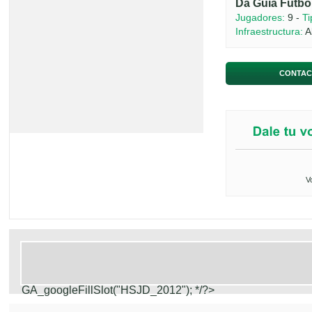
Da Guia Futbo
Jugadores:
9 -
Ti
Infraestructura:
A
CONTAC
V
GA_googleFillSlot("HSJD_2012");
*/?>