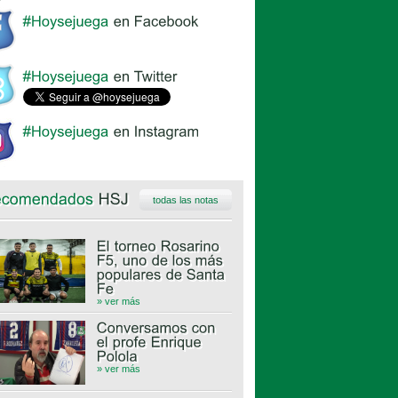
todas las notas
» ver más
» ver más