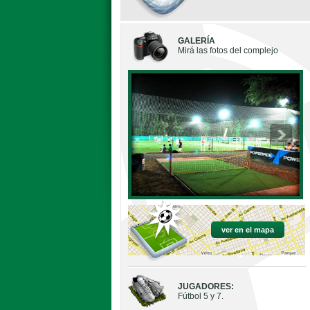
GALERÍA
Mirá las fotos del complejo
ver en el mapa
JUGADORES:
Fútbol 5 y 7.