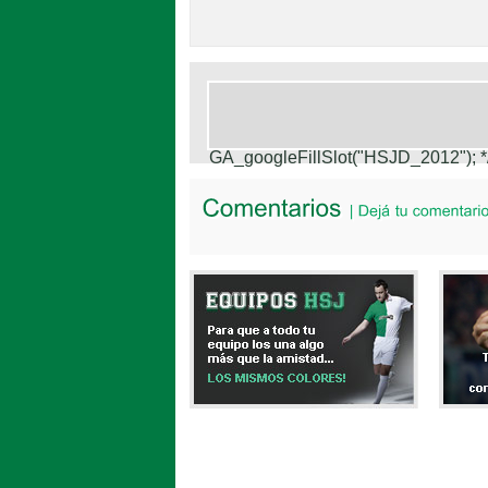
GA_googleFillSlot("HSJD_2012");
*