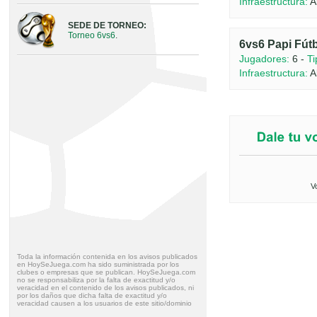
Infraestructura:
Ab
SEDE DE TORNEO:
Torneo 6vs6
.
6vs6 Papi Fútb
Jugadores:
6 -
Ti
Infraestructura:
Ab
V
Toda la información contenida en los avisos publicados
en HoySeJuega.com ha sido suministrada por los
clubes o empresas que se publican. HoySeJuega.com
no se responsabiliza por la falta de exactitud y/o
veracidad en el contenido de los avisos publicados, ni
por los daños que dicha falta de exactitud y/o
veracidad causen a los usuarios de este sitio/dominio