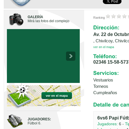
GALERÍA
Ranking
Mirá las fotos del complejo
Av. 22 de Octub
, Chivilcoy, Chivil
ver en el mapa
02346 15-58-573
Vestuarios
Torneos
Cumpleaños
ver en el mapa
6vs6 Papi Fútb
JUGADORES:
Fútbol 6.
Jugadores:
6 -
Ti