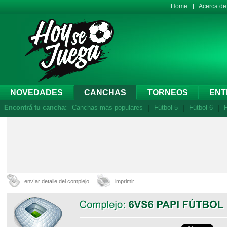
Home
Acerca d
NOVEDADES
CANCHAS
TORNEOS
ENT
Encontrá tu cancha:
Canchas más populares
Fútbol 5
Fútbol 6
F
envíar detalle del complejo
imprimir