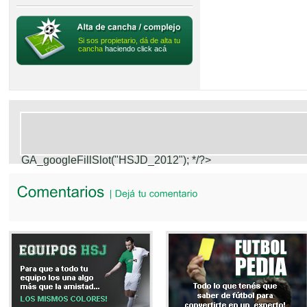
Si sos propietario, dá de alta tu
cancha
haciendo click acá
GA_googleFillSlot("HSJD_2012");
*/?>