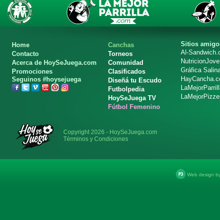
Sitios amigo
Home
Canchas
Al-Sandwich
Contacto
Torneos
NutricionJov
Acerca de HoySeJuega.com
Comunidad
Gráfica Salin
Promociones
Clasificados
HayCancha.
Seguinos #hoysejuega
Diseñá tu Escudo
LaMejorParril
Futbolpedia
LaMejorPizze
HoySeJuega TV
Fútbol Femenino
Copyright 2026 - HoySeJuega.com
Términos y Condiciones
Web design b