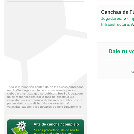
Canchas de Fú
Jugadores:
5 -
Ti
Infraestructura:
A
V
Toda la información contenida en los avisos publicados
en HoySeJuega.com ha sido suministrada por los
clubes o empresas que se publican. HoySeJuega.com
no se responsabiliza por la falta de exactitud y/o
veracidad en el contenido de los avisos publicados, ni
por los daños que dicha falta de exactitud y/o
veracidad causen a los usuarios de este sitio/dominio
Si sos propietario, dá de alta tu
cancha
haciendo click acá