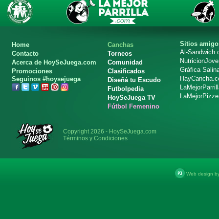
Sitios amigo
Home
Canchas
Al-Sandwich
Contacto
Torneos
NutricionJov
Acerca de HoySeJuega.com
Comunidad
Gráfica Salin
Promociones
Clasificados
HayCancha.
Seguinos #hoysejuega
Diseñá tu Escudo
LaMejorParril
Futbolpedia
LaMejorPizze
HoySeJuega TV
Fútbol Femenino
Copyright 2026 - HoySeJuega.com
Términos y Condiciones
Web design b