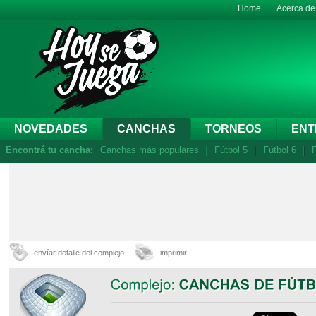
Home
Acerca d
NOVEDADES
CANCHAS
TORNEOS
ENT
Encontrá tu cancha:
Canchas más populares
Fútbol 5
Fútbol 6
F
envíar detalle del complejo
imprimir