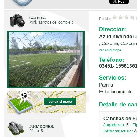
GALERÍA
Ranking
Mirá las fotos del complejo
Azud nivelador 
, Cosquin, Cosqui
ver en el mapa
03451- 1556136
Parrilla
Estacionamiento
ver en el mapa
Canchas de Fú
Jugadores:
5 -
Ti
JUGADORES:
Infraestructura:
A
Fútbol 5.