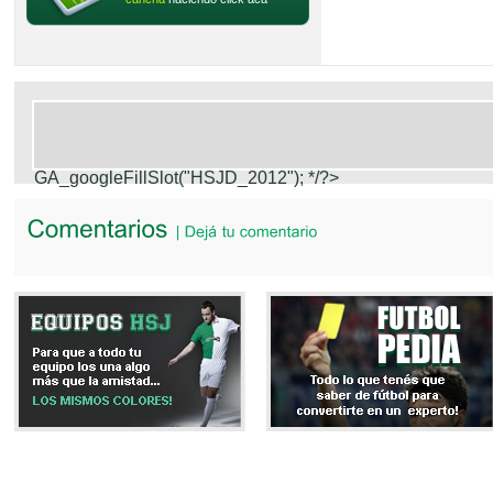
GA_googleFillSlot("HSJD_2012");
*/?>