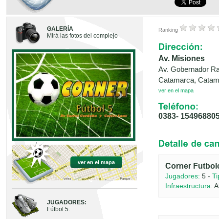
GALERÍA
Ranking
Mirá las fotos del complejo
Av. Misiones
Av. Gobernador R
Catamarca, Catam
ver en el mapa
0383- 15496880
ver en el mapa
Corner Futbol
Jugadores:
5 -
Ti
Infraestructura:
A
JUGADORES:
Fútbol 5.