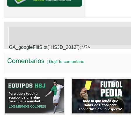
GA_googleFillSlot("HSJD_2012");
*/?>