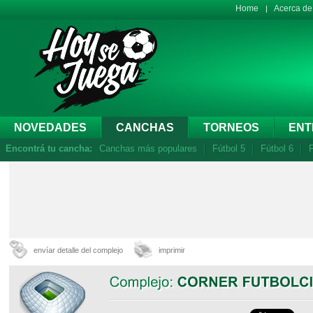
Home
Acerca d
NOVEDADES
CANCHAS
TORNEOS
ENT
Encontrá tu cancha:
Canchas más populares
Fútbol 5
Fútbol 6
F
envíar detalle del complejo
imprimir