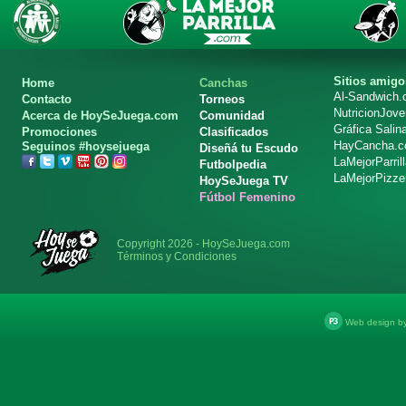
Sitios amigo
Home
Canchas
Al-Sandwich
Contacto
Torneos
NutricionJov
Acerca de HoySeJuega.com
Comunidad
Gráfica Salin
Promociones
Clasificados
HayCancha.
Seguinos #hoysejuega
Diseñá tu Escudo
LaMejorParril
Futbolpedia
LaMejorPizze
HoySeJuega TV
Fútbol Femenino
Copyright 2026 - HoySeJuega.com
Términos y Condiciones
Web design b