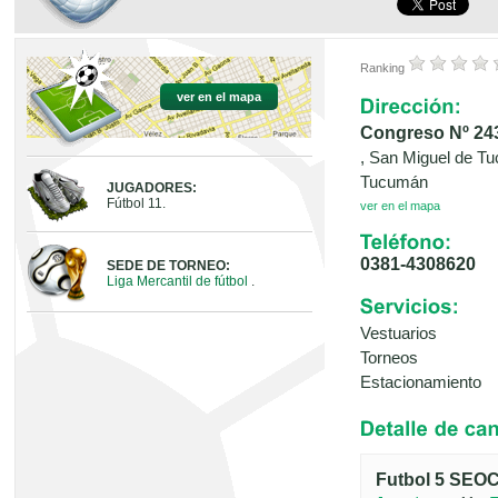
Ranking
ver en el mapa
Congreso Nº 24
, San Miguel de T
Tucumán
JUGADORES:
Fútbol 11.
ver en el mapa
0381-4308620
SEDE DE TORNEO:
Liga Mercantil de fútbol
.
Vestuarios
Torneos
Estacionamiento
Futbol 5 SEO