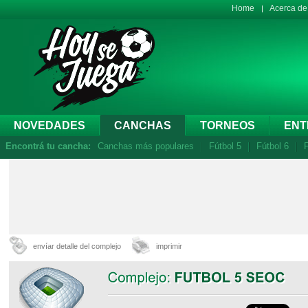
Home
Acerca d
NOVEDADES
CANCHAS
TORNEOS
ENT
Encontrá tu cancha:
Canchas más populares
Fútbol 5
Fútbol 6
F
envíar detalle del complejo
imprimir