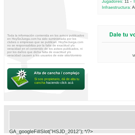
Jugadores:
11 -
T
Infraestructura:
Ab
Toda la información contenida en los avisos publicados
en HoySeJuega.com ha sido suministrada por los
clubes o empresas que se publican. HoySeJuega.com
no se responsabiliza por la falta de exactitud y/o
veracidad en el contenido de los avisos publicados, ni
por los daños que dicha falta de exactitud y/o
veracidad causen a los usuarios de este sitio/dominio
V
Si sos propietario, dá de alta tu
cancha
haciendo click acá
GA_googleFillSlot("HSJD_2012");
*/?>