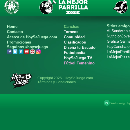
Sitios amigo
Home
Canchas
Al-Sandwich
Contacto
Torneos
NutricionJov
Acerca de HoySeJuega.com
Comunidad
Gráfica Salin
Promociones
Clasificados
HayCancha.
Seguinos #hoysejuega
Diseñá tu Escudo
LaMejorParril
Futbolpedia
LaMejorPizze
HoySeJuega TV
Fútbol Femenino
Copyright 2026 - HoySeJuega.com
Términos y Condiciones
Web design b