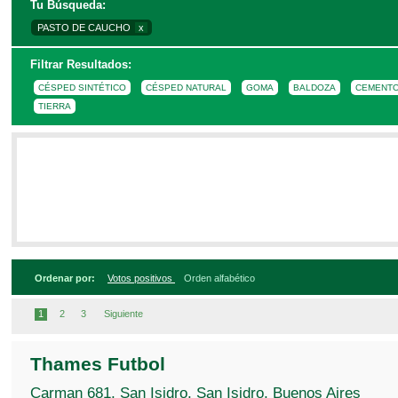
Tu Búsqueda:
Para refinar la búsqueda, por favor complet
PASTO DE CAUCHO
x
Filtrar Resultados:
CÉSPED SINTÉTICO
CÉSPED NATURAL
GOMA
BALDOZA
CEMENT
CANTIDAD DE JUGADORES
5
6
7
8
9
10
11
12
T
TIERRA
CANCHA TECHADA
CANCHA ABIERTA
Ordenar por:
Votos positivos
Orden alfabético
1
2
3
Siguiente
Thames Futbol
Carman 681, San Isidro, San Isidro, Buenos Aires