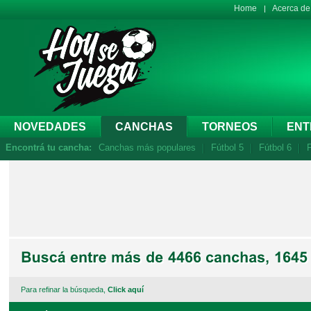
Home
Acerca d
NOVEDADES
CANCHAS
TORNEOS
ENT
Encontrá tu cancha:
Canchas más populares
Fútbol 5
Fútbol 6
F
Para refinar la búsqueda,
Click aquí