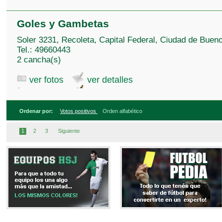
Goles y Gambetas
Soler 3231, Recoleta, Capital Federal, Ciudad de Buen
Tel.: 49660443
2 cancha(s)
ver fotos
ver detalles
Ordenar por:
Votos positivos
Orden alfabético
1
2
3
Siguiente