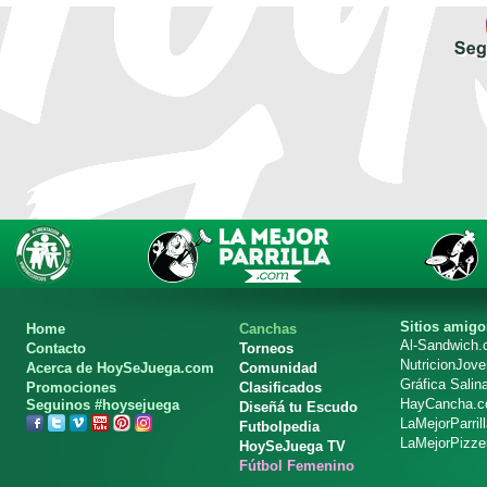
Sitios amigo
Home
Canchas
Al-Sandwich
Contacto
Torneos
NutricionJov
Acerca de HoySeJuega.com
Comunidad
Gráfica Salin
Promociones
Clasificados
HayCancha.
Seguinos #hoysejuega
Diseñá tu Escudo
LaMejorParril
Futbolpedia
LaMejorPizze
HoySeJuega TV
Fútbol Femenino