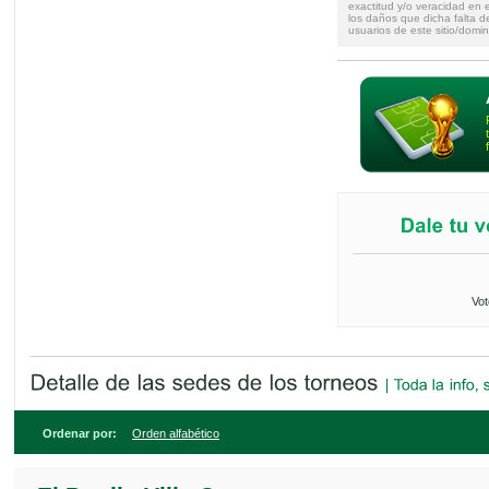
exactitud y/o veracidad en e
los daños que dicha falta d
usuarios de este sitio/domin
Vot
Ordenar por:
Orden alfabético