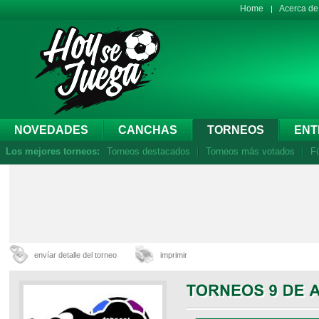
Home
Acerca d
NOVEDADES
CANCHAS
TORNEOS
ENT
Los mejores torneos:
Torneos destacados
Torneos más votados
Fú
envíar detalle del torneo
imprimir