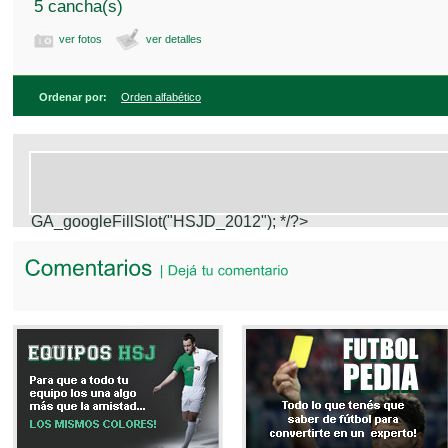
5 cancha(s)
ver fotos
ver detalles
Ordenar por:
Orden alfabético
GA_googleFillSlot("HSJD_2012");
*/?>