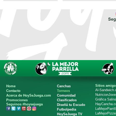
Sitios amigo
Home
Canchas
Al-Sandwich
Contacto
Torneos
NutricionJov
Acerca de HoySeJuega.com
Comunidad
Gráfica Salin
Promociones
Clasificados
HayCancha.
Seguinos #hoysejuega
Diseñá tu Escudo
LaMejorParril
Futbolpedia
LaMejorPizze
HoySeJuega TV