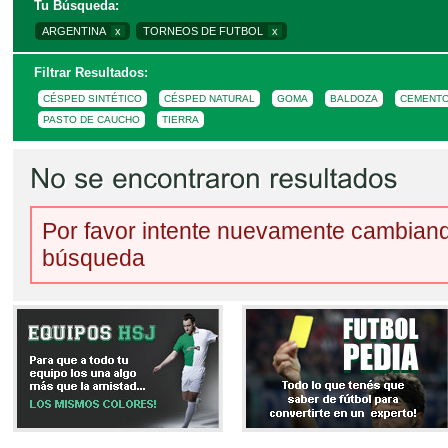
Tu Búsqueda:
Para refinar la búsqueda, por favor complet
ARGENTINA
x
TORNEOS DE FUTBOL
x
Filtrar Resultados:
CÉSPED SINTÉTICO
CÉSPED NATURAL
GOMA
BALDOZA
CEMENT
CANTIDAD DE JUGADORES
5
6
7
8
9
10
11
TO
PASTO DE CAUCHO
TIERRA
Por favor intente nuevamente cambiando
búsqueda