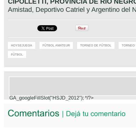
CIPOLLETTI, PROVINCIA DE RÍO NEGRO
Amistad, Deportivo Catriel y Argentino del N
HOYSEJUEGA
FÚTBOL AMATEUR
TORNEO DE FÚTBOL
TORNEO 
FÚTBOL
GA_googleFillSlot("HSJD_2012");
*/?>