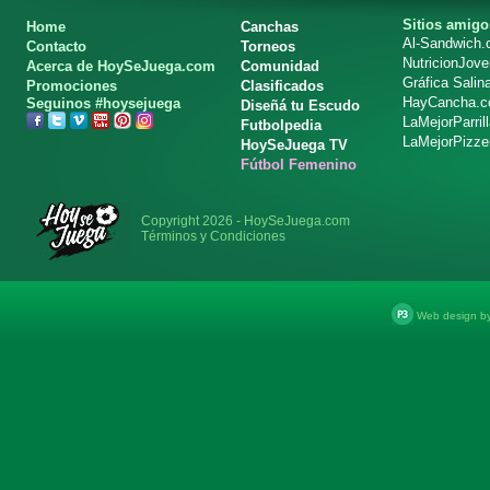
Sitios amigo
Home
Canchas
Al-Sandwich
Contacto
Torneos
NutricionJov
Acerca de HoySeJuega.com
Comunidad
Gráfica Salin
Promociones
Clasificados
HayCancha.
Seguinos #hoysejuega
Diseñá tu Escudo
LaMejorParril
Futbolpedia
LaMejorPizze
HoySeJuega TV
Fútbol Femenino
Copyright 2026 - HoySeJuega.com
Términos y Condiciones
Web design b