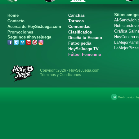
Sitios amigo
Home
Canchas
Al-Sandwich
Contacto
Torneos
NutricionJov
Acerca de HoySeJuega.com
Comunidad
Gráfica Salin
Promociones
Clasificados
HayCancha.
Seguinos #hoysejuega
Diseñá tu Escudo
LaMejorParril
Futbolpedia
LaMejorPizze
HoySeJuega TV
Fútbol Femenino
Copyright 2026 - HoySeJuega.com
Términos y Condiciones
Web design b