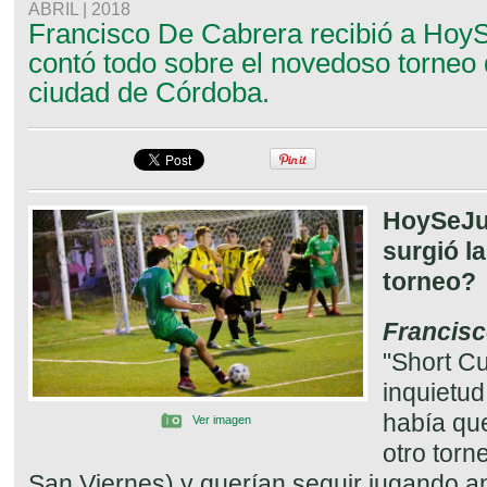
ABRIL | 2018
Francisco De Cabrera recibió a Hoy
contó todo sobre el novedoso torneo 
ciudad de Córdoba.
HoySeJu
surgió l
torneo?
Francisc
"Short Cu
inquietu
había qu
Ver imagen
otro torn
San Viernes) y querían seguir jugando an