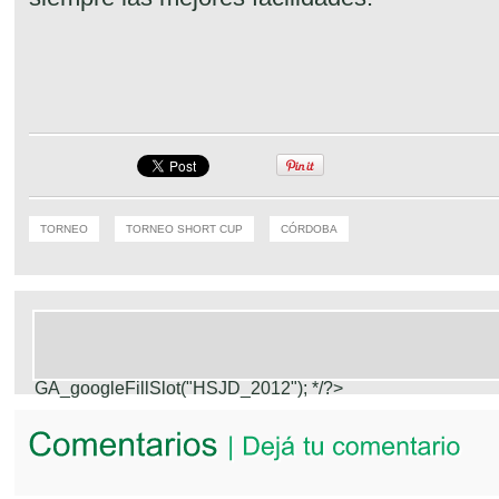
TORNEO
TORNEO SHORT CUP
CÓRDOBA
GA_googleFillSlot("HSJD_2012");
*/?>