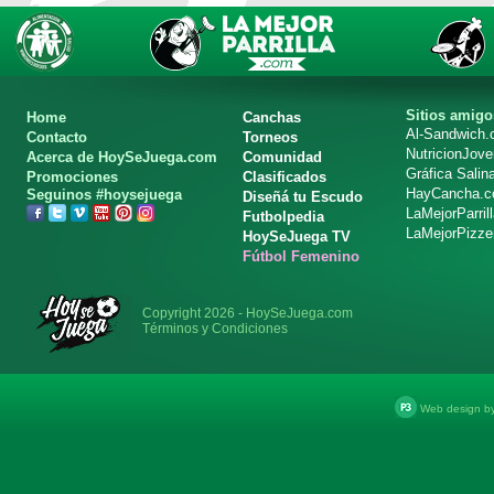
Sitios amigo
Home
Canchas
Al-Sandwich
Contacto
Torneos
NutricionJov
Acerca de HoySeJuega.com
Comunidad
Gráfica Salin
Promociones
Clasificados
HayCancha.
Seguinos #hoysejuega
Diseñá tu Escudo
LaMejorParril
Futbolpedia
LaMejorPizze
HoySeJuega TV
Fútbol Femenino
Copyright 2026 - HoySeJuega.com
Términos y Condiciones
Web design b