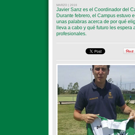
MARZO | 2016
Javier Sanz es el Coordinador del 
Durante febrero, el Campus estuvo 
unas palabras acerca de por qué elig
lleva a cabo y qué futuro les esper
profesionales.