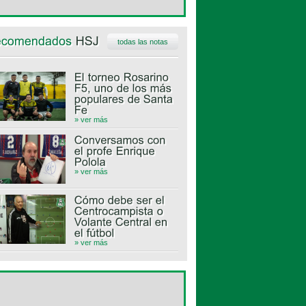
todas las notas
» ver más
» ver más
» ver más