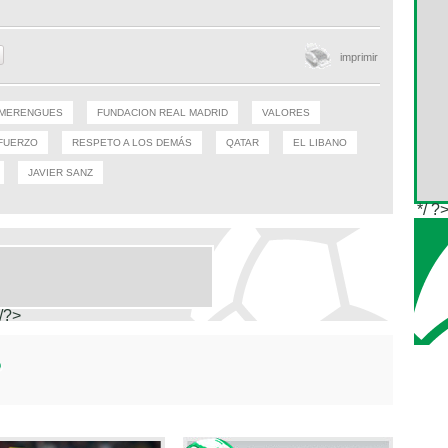
imprimir
MERENGUES
FUNDACION REAL MADRID
VALORES
FUERZO
RESPETO A LOS DEMÁS
QATAR
EL LIBANO
JAVIER SANZ
*/ ?
/?>