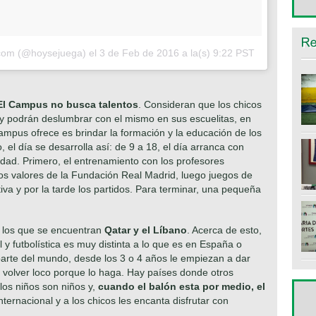
.com (@hoysejuega)
el
3 de Feb de 2016 a la(s) 9:22 PST
El Campus no busca talentos
. Consideran que los chicos
o y podrán deslumbrar con el mismo en sus escuelitas, en
ampus ofrece es brindar la formación y la educación de los
el día se desarrolla así: de 9 a 18, el día arranca con
edad. Primero, el entrenamiento con los profesores
os valores de la Fundación Real Madrid, luego juegos de
iva y por la tarde los partidos. Para terminar, una pequeña
e los que se encuentran
Qatar y el Líbano
. Acerca de esto,
l y futbolística es muy distinta a lo que es en España o
 parte del mundo, desde los 3 o 4 años le empiezan a dar
 volver loco porque lo haga. Hay países donde otros
los niños son niños y,
cuando el balón esta por medio, el
 internacional y a los chicos les encanta disfrutar con