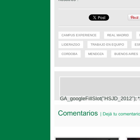
CAMPUS EXPERIENCE
REAL MADRID
LIDERAZGO
TRABAJO EN EQUIPO
ES
CORDOBA
MENDOZA
BUENOS AIRES
GA_googleFillSlot("HSJD_2012");
*