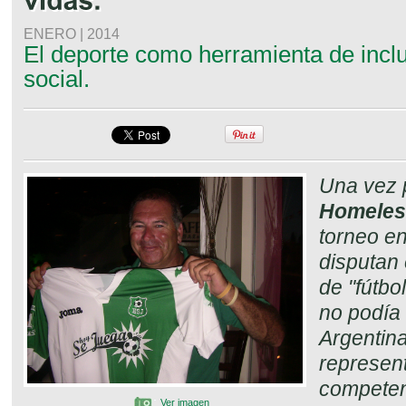
ENERO | 2014
El deporte como herramienta de inclu
social.
Una vez p
Homeles
torneo en
disputan 
de "fútbo
no podía 
Argentina
represen
competenc
Ver imagen