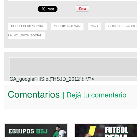
HECHO CLUB SOCIAL
SERGIO ROTMAN
ONG
HOMELESS WORL
LA INCLUSIÓN SOCIAL
GA_googleFillSlot("HSJD_2012");
*/?>