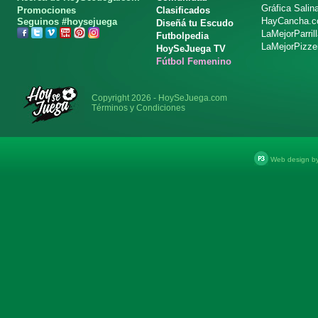
Gráfica Salin
Promociones
Clasificados
HayCancha.
Seguinos #hoysejuega
Diseñá tu Escudo
LaMejorParril
Futbolpedia
LaMejorPizze
HoySeJuega TV
Fútbol Femenino
Copyright 2026 - HoySeJuega.com
Términos y Condiciones
Web design b