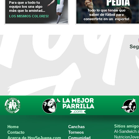
Sitios amigo
Home
Canchas
Al-Sandwich
Contacto
Torneos
NutricionJov
Acerca de HoySeJuega.com
Comunidad