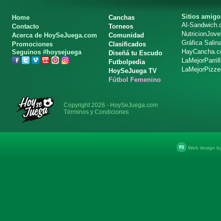
Sitios amigo
Home
Canchas
Al-Sandwich
Contacto
Torneos
NutricionJov
Acerca de HoySeJuega.com
Comunidad
Gráfica Salin
Promociones
Clasificados
HayCancha.
Seguinos #hoysejuega
Diseñá tu Escudo
LaMejorParril
Futbolpedia
LaMejorPizze
HoySeJuega TV
Fútbol Femenino
Copyright 2026 - HoySeJuega.com
Términos y Condiciones
Web design b