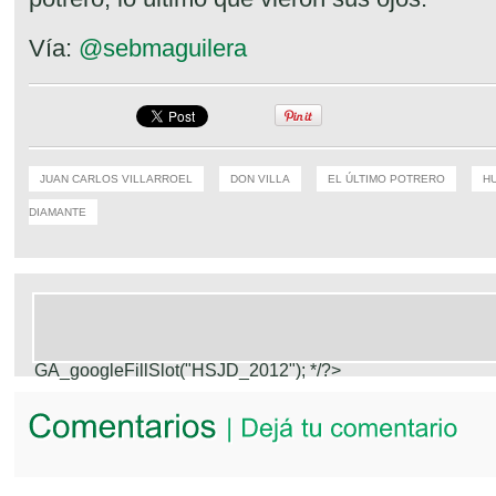
Vía:
@sebmaguilera
JUAN CARLOS VILLARROEL
DON VILLA
EL ÚLTIMO POTRERO
H
DIAMANTE
GA_googleFillSlot("HSJD_2012");
*/?>