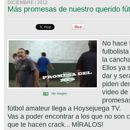
DICIEMBRE | 2012
Más promesas de nuestro querido fút
No hace f
futbolista
la canch
Ellos ya
dar y ser
piden de
vídeo de
Ver imagen
promesas
fútbol amateur llega a Hoysejuega TV.
Vas a poder encontrar a los que no son c
que te hacen crack... MÍRALOS!