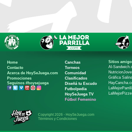
Sitios amigo
Home
Canchas
Al-Sandwich
Contacto
Torneos
NutricionJov
Acerca de HoySeJuega.com
Comunidad
Gráfica Salin
Promociones
Clasificados
HayCancha.
Seguinos #hoysejuega
Diseñá tu Escudo
LaMejorParril
Futbolpedia
LaMejorPizze
HoySeJuega TV
Fútbol Femenino
Copyright 2026 - HoySeJuega.com
Términos y Condiciones