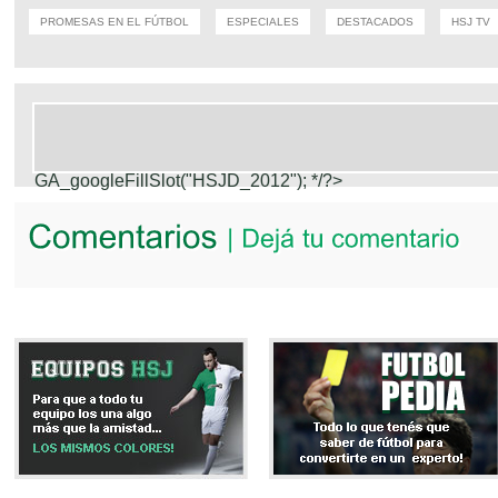
PROMESAS EN EL FÚTBOL
ESPECIALES
DESTACADOS
HSJ TV
GA_googleFillSlot("HSJD_2012");
*/?>