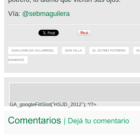
Vía:
@sebmaguilera
JUAN CARLOS VILLARROEL
DON VILLA
EL ÚLTIMO POTRERO
H
DIAMANTE
GA_googleFillSlot("HSJD_2012");
*/?>