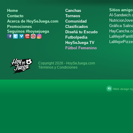
Sitios amigo
Home
Canchas
Al-Sandwich
Contacto
Torneos
NutricionJov
Acerca de HoySeJuega.com
Comunidad
Gráfica Salin
Promociones
Clasificados
HayCancha.
Seguinos #hoysejuega
Diseñá tu Escudo
LaMejorParril
Futbolpedia
LaMejorPizze
HoySeJuega TV
Fútbol Femenino
Copyright 2026 - HoySeJuega.com
Términos y Condiciones
Web design b