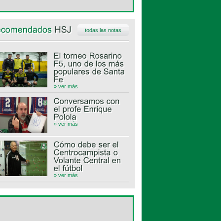
todas las notas
» ver más
» ver más
» ver más