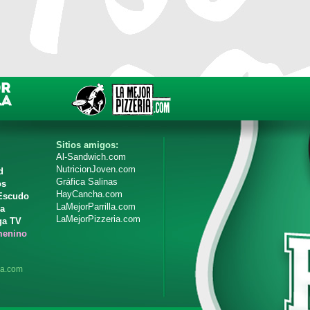
Sitios amigos:
Al-Sandwich.com
NutricionJoven.com
d
Gráfica Salinas
os
HayCancha.com
 Escudo
LaMejorParrilla.com
ia
LaMejorPizzeria.com
ga TV
menino
ga.com