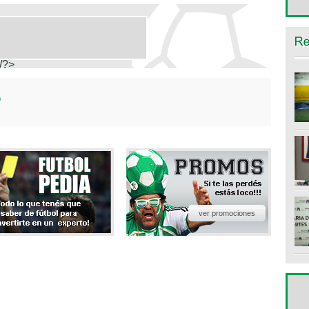
/?>
ver promociones