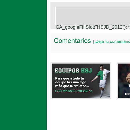
GA_googleFillSlot("HSJD_2012");
*