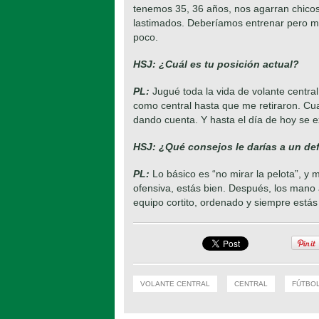
tenemos 35, 36 años, nos agarran chic
lastimados. Deberíamos entrenar pero más
poco.
HSJ:
¿Cuál es tu posición actual?
PL:
Jugué toda la vida de volante centra
como central hasta que me retiraron. Cuan
dando cuenta. Y hasta el día de hoy se e
HSJ:
¿Qué consejos le darías a un def
PL:
Lo básico es “no mirar la pelota”, y
ofensiva, estás bien. Después, los mano
equipo cortito, ordenado y siempre estás e
VOLANTE CENTRAL
CENTRAL
FÚTBO