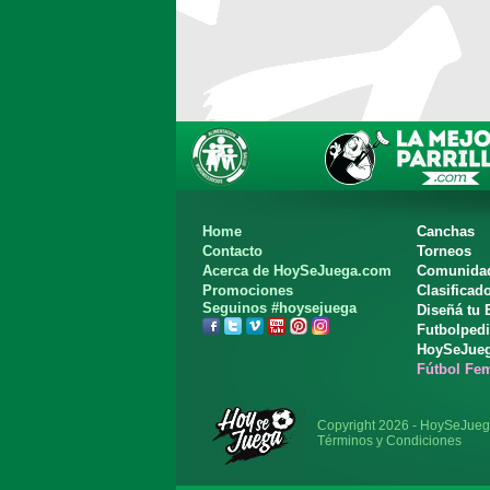
Home
Canchas
Contacto
Torneos
Acerca de HoySeJuega.com
Comunida
Promociones
Clasificad
Seguinos #hoysejuega
Diseñá tu
Futbolped
HoySeJue
Fútbol Fe
Copyright 2026 - HoySeJue
Términos y Condiciones