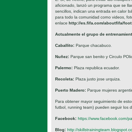
aficionado, lanzó un programa que se l
sencillos, indican una entrada en calor bá
para todo la comunidad como videos, fot
enlace
http://es.fifa.com/aboutfifa/fo
Actualmente el grupo de entrenamient
Caballito:
Parque chacabuco.
Nuñez:
Parque san benito y Circulo POlic
Palermo:
Plaza republica ecuador.
Recoleta:
Plaza justo jose urquiza.
Puerto Madero:
Parque mujeres argentin
Para obtener mayor seguimiento de estos
futbol, running team) pueden seguir los d
Facebook:
https://www.facebook.com/p
Blog:
http://skillstrainingteam.blogspot.c