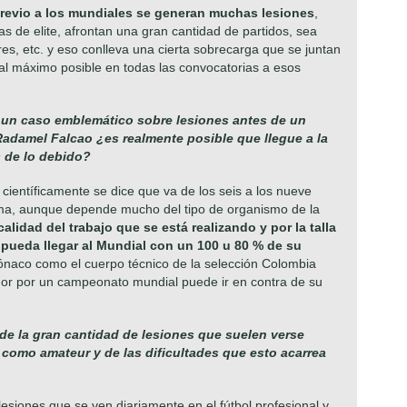
revio a los mundiales se generan muchas lesiones
,
as de elite, afrontan una gran cantidad de partidos, sea
res, etc. y eso conlleva una cierta sobrecarga que se juntan
 al máximo posible en todas las convocatorias a esos
 un caso emblemático sobre lesiones antes de un
 Radamel Falcao ¿es realmente posible que llegue a la
 de lo debido?
o científicamente se dice que va de los seis a los nueve
ma, aunque depende mucho del tipo de organismo de la
calidad del trabajo que se está realizando y por la talla
pueda llegar al Mundial con un 100 u 80 % de su
ónaco como el cuerpo técnico de la selección Colombia
dor por un campeonato mundial puede ir en contra de su
de la gran cantidad de lesiones que suelen verse
l como amateur y de las dificultades que esto acarrea
 lesiones que se ven diariamente en el fútbol profesional y