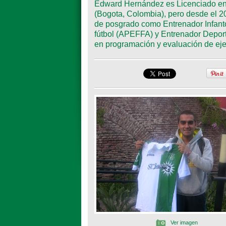
Edward Hernández es Licenciado en
(Bogota, Colombia), pero desde el 20
de posgrado como Entrenador Infanto
fútbol (APEFFA) y Entrenador Deport
en programación y evaluación de ejer
Ver imagen