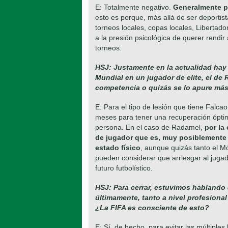
E: Totalmente negativo.
Generalmente
p
esto es porque, más allá de ser deportist
torneos locales, copas locales, Libertado
a la presión psicológica de querer rendir
torneos.
HSJ: Justamente en la actualidad hay
Mundial en un jugador de elite, el de
competencia o quizás se lo apure más
E: Para el tipo de lesión que tiene Falca
meses para tener una recuperación ópti
persona. En el caso de Radamel,
por la 
de jugador que es, muy posiblemente 
estado físico
, aunque quizás tanto el M
pueden considerar que arriesgar al juga
futuro futbolístico.
HSJ: Para cerrar, estuvimos hablando 
últimamente, tanto a nivel profesiona
¿La FIFA es consciente de esto?
E: Sí, de hecho, para evitar las múltiples