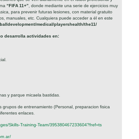
lama
“FIFA 11+”
, donde mediante una serie de ejercicios muy
sica, para prevenir futuras lesiones, con material gratuito
os, manuales, etc. Cualquiera puede acceder a él en este
otballdevelopment/medical/playershealth/the11/
o desarrolla actividades en:
ial.
as y parque micaela bastidas.
 grupos de entrenamiento (Personal, preparacion fisica
iferentes enlaces.
ages/Skills-Training-Team/395380467233604?fref=ts
om.ar/