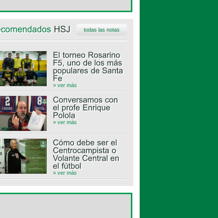
todas las notas
» ver más
» ver más
» ver más