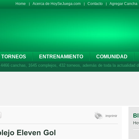
Home
Acerca de HoySeJuega.com
Contacto
Agregar Cancha
TORNEOS
ENTRENAMIENTO
COMUNIDAD
66 canchas, 1645 complejos, 432 torneos, además de toda la actualidad de
imprimir