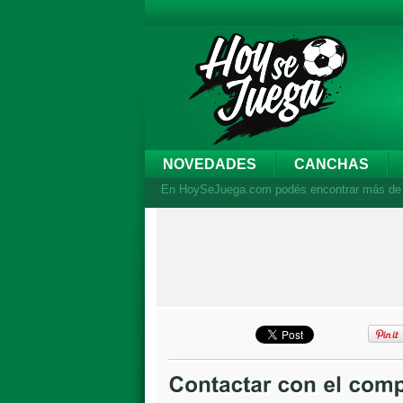
NOVEDADES
CANCHAS
En HoySeJuega.com podés encontrar más de 44