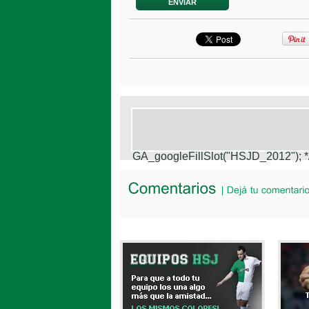
GA_googleFillSlot("HSJD_2012");
*