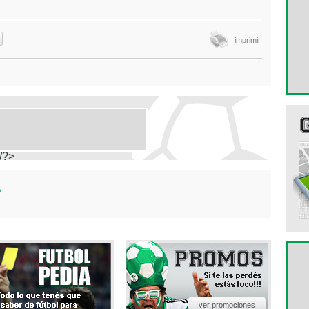
imprimir
/?>
ver promociones