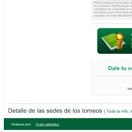
HoySeJuega.com ha sido su
se publican. HoySeJuega.co
exactitud y/o veracidad en e
los daños que dicha falta d
usuarios de este sitio/domin
Vot
Ordenar por:
Orden alfabético