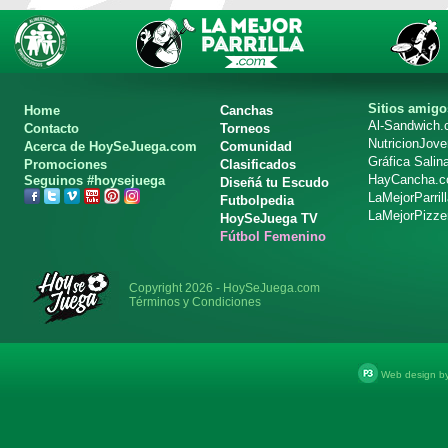
Sitios amigo
Home
Canchas
Al-Sandwich
Contacto
Torneos
NutricionJov
Acerca de HoySeJuega.com
Comunidad
Gráfica Salin
Promociones
Clasificados
HayCancha.
Seguinos #hoysejuega
Diseñá tu Escudo
LaMejorParril
Futbolpedia
LaMejorPizze
HoySeJuega TV
Fútbol Femenino
Copyright 2026 - HoySeJuega.com
Términos y Condiciones
Web design b