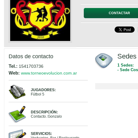
CONTACTAR
Sedes 
Datos de contacto
1 Sedes:
Tel.:
1541703736
- Sede Cos
Web:
www.torneoevolucion.com.ar
JUGADORES:
Fútbol 5
DESCRIPCIÓN:
Contacto.:Gonzalo
SERVICIOS: