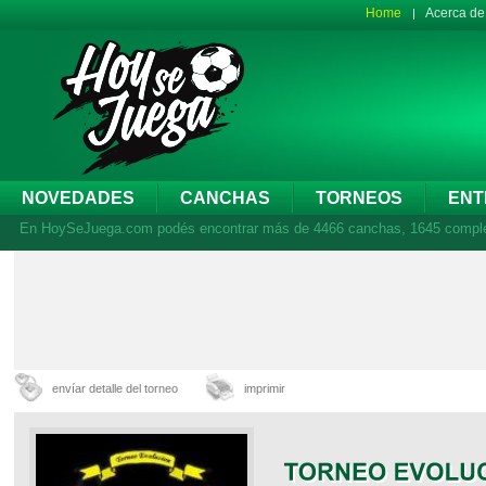
Home
Acerca d
NOVEDADES
CANCHAS
TORNEOS
ENT
En HoySeJuega.com podés encontrar más de 4466 canchas, 1645 complejos
envíar detalle del torneo
imprimir