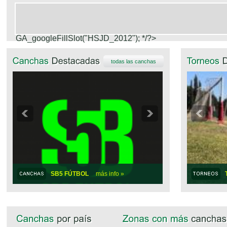
GA_googleFillSlot("HSJD_2012");
*/?>
todas las canchas
SB5 FÚTBOL
más info »