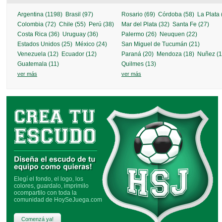
Argentina (1198)
Brasil (97)
Rosario (69)
Córdoba (58)
La Plata 
Colombia (72)
Chile (55)
Perú (38)
Mar del Plata (32)
Santa Fe (27)
Costa Rica (36)
Uruguay (36)
Palermo (26)
Neuquen (22)
Estados Unidos (25)
México (24)
San Miguel de Tucumán (21)
Venezuela (12)
Ecuador (12)
Paraná (20)
Mendoza (18)
Nuñez (1
SALGUERO FÚTBOL
más info »
Guatemala (11)
Quilmes (13)
ver más
ver más
IL CAPO FÚTBOL
más info »
Elegí el fondo, el logo, los
colores, guardalo, imprimilo
ocompartilo con toda la
comunidad de HoySeJuega.com
Comenzá ya!