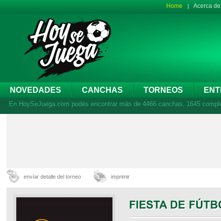
Home
Acerca d
NOVEDADES
CANCHAS
TORNEOS
ENT
En HoySeJuega.com podés encontrar más de 4466 canchas, 1645 complejos
envíar detalle del torneo
imprimir