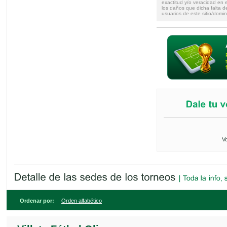
exactitud y/o veracidad en e
los daños que dicha falta d
usuarios de este sitio/domin
Vo
Ordenar por:
Orden alfabético