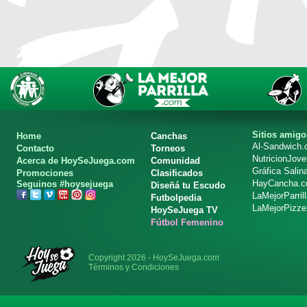
Sitios amigo
Home
Canchas
Al-Sandwich
Contacto
Torneos
NutricionJov
Acerca de HoySeJuega.com
Comunidad
Gráfica Salin
Promociones
Clasificados
HayCancha.
Seguinos #hoysejuega
Diseñá tu Escudo
LaMejorParril
Futbolpedia
LaMejorPizze
HoySeJuega TV
Fútbol Femenino
Copyright 2026 - HoySeJuega.com
Términos y Condiciones