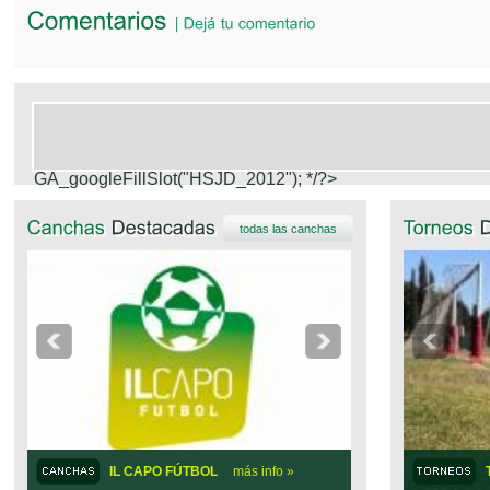
GA_googleFillSlot("HSJD_2012");
*/?>
todas las canchas
IL CAPO FÚTBOL
FUI A LA PELOTA
más info »
más info »
SB5 FÚ