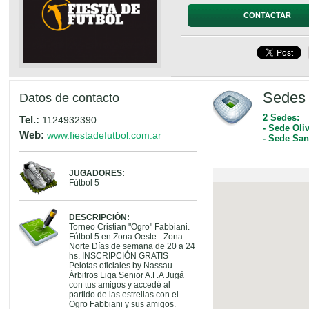
CONTACTAR
Sedes 
Datos de contacto
2 Sedes:
Tel.:
1124932390
- Sede Oli
Web:
www.fiestadefutbol.com.ar
- Sede San
JUGADORES:
Fútbol 5
DESCRIPCIÓN:
Torneo Cristian "Ogro" Fabbiani.
Fútbol 5 en Zona Oeste - Zona
Norte Días de semana de 20 a 24
hs. INSCRIPCIÓN GRATIS
Pelotas oficiales by Nassau
Árbitros Liga Senior A.F.A Jugá
con tus amigos y accedé al
partido de las estrellas con el
Ogro Fabbiani y sus amigos.