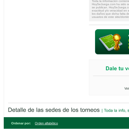
Toda la información conteni
HoySeJuega.com ha sido su
se publican. HoySeJuega.co
exactitud y/o veracidad en e
los daños que dicha falta d
usuarios de este sitio/domin
Vot
Ordenar por:
Orden alfabético