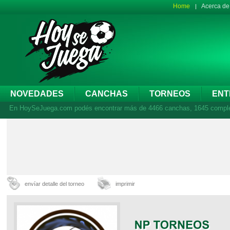
Home
Acerca d
NOVEDADES
CANCHAS
TORNEOS
ENT
En HoySeJuega.com podés encontrar más de 4466 canchas, 1645 complejos
envíar detalle del torneo
imprimir