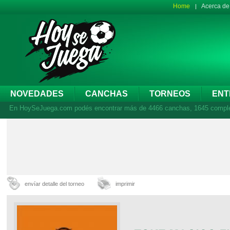
Home
Acerca d
NOVEDADES
CANCHAS
TORNEOS
ENT
En HoySeJuega.com podés encontrar más de 4466 canchas, 1645 complejos
envíar detalle del torneo
imprimir