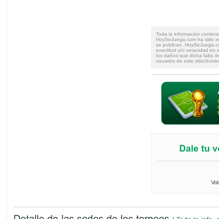
Toda la información conteni
HoySeJuega.com ha sido su
se publican. HoySeJuega.co
exactitud y/o veracidad en e
los daños que dicha falta d
usuarios de este sitio/domin
Vot