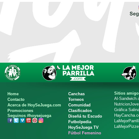
Sitios amigo
Home
Canchas
Al-Sandwich
Contacto
Torneos
NutricionJov
Acerca de HoySeJuega.com
Comunidad
Gráfica Salin
Promociones
Clasificados
HayCancha.
Seguinos #hoysejuega
Diseñá tu Escudo
LaMejorParril
Futbolpedia
LaMejorPizze
HoySeJuega TV
Fútbol Femenino