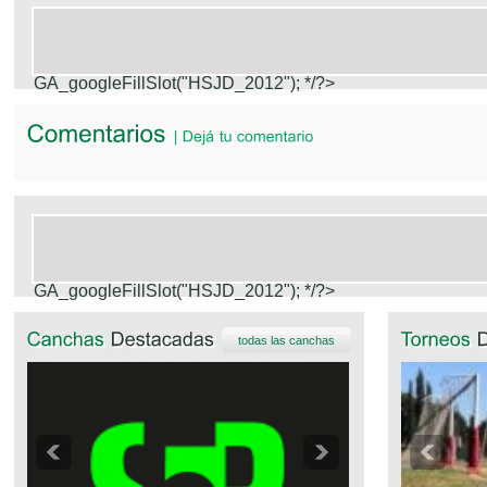
GA_googleFillSlot("HSJD_2012");
*/?>
GA_googleFillSlot("HSJD_2012");
*/?>
todas las canchas