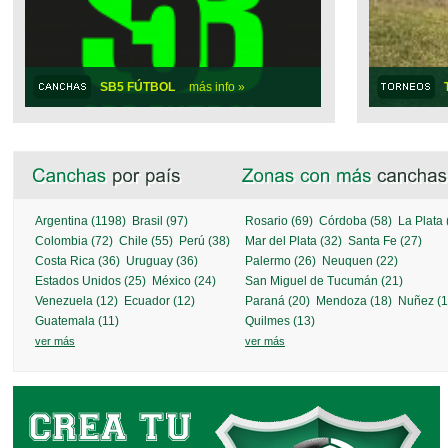
SB5 FÚTBOL
más info »
Argentina (1198)
Brasil (97)
Rosario (69)
Córdoba (58)
La Plata 
Colombia (72)
Chile (55)
Perú (38)
Mar del Plata (32)
Santa Fe (27)
Costa Rica (36)
Uruguay (36)
Palermo (26)
Neuquen (22)
Estados Unidos (25)
México (24)
San Miguel de Tucumán (21)
Venezuela (12)
Ecuador (12)
Paraná (20)
Mendoza (18)
Nuñez (1
SALGUERO FÚTBOL
más info »
Guatemala (11)
Quilmes (13)
ver más
ver más