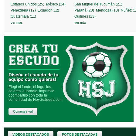
Estados Unidos (25)
México (24)
San Miguel de Tucumán (21)
Venezuela (12)
Ecuador (12)
Paraná (20)
Mendoza (18)
Nuñez (1
SALGUERO FÚTBOL
más info »
Guatemala (11)
Quilmes (13)
ver más
ver más
IL CAPO FÚTBOL
más info »
Elegí el fondo, el logo, los
colores, guardalo, imprimilo
ocompartilo con toda la
comunidad de HoySeJuega.com
Comenzá ya!
VIDEOS DESTACADOS
FOTOS DESTACADAS