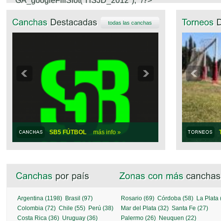
GA_googleFillSlot("HSJD_2012");
*/?>
todas las canchas
SB5 FÚTBOL
más info »
Argentina (1198)
Brasil (97)
Rosario (69)
Córdoba (58)
La Plata 
Colombia (72)
Chile (55)
Perú (38)
Mar del Plata (32)
Santa Fe (27)
Costa Rica (36)
Uruguay (36)
Palermo (26)
Neuquen (22)