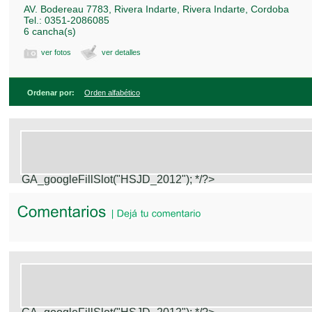
AV. Bodereau 7783, Rivera Indarte, Rivera Indarte, Cordoba
Tel.: 0351-2086085
6 cancha(s)
ver fotos
ver detalles
Ordenar por:
Orden alfabético
GA_googleFillSlot("HSJD_2012");
*/?>