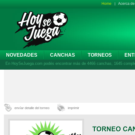
Home
Acerca d
NOVEDADES
CANCHAS
TORNEOS
ENT
En HoySeJuega.com podés encontrar más de 4466 canchas, 1645 complejos
envíar detalle del torneo
imprimir