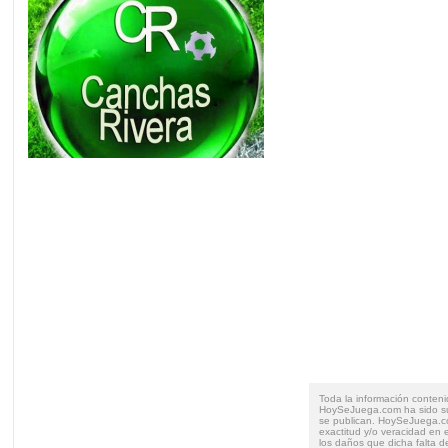
Toda la información conteni
HoySeJuega.com ha sido su
se publican. HoySeJuega.co
exactitud y/o veracidad en e
los daños que dicha falta d