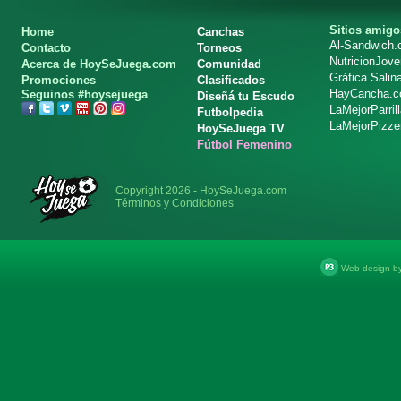
Sitios amigo
Home
Canchas
Al-Sandwich
Contacto
Torneos
NutricionJov
Acerca de HoySeJuega.com
Comunidad
Gráfica Salin
Promociones
Clasificados
HayCancha.
Seguinos #hoysejuega
Diseñá tu Escudo
LaMejorParril
Futbolpedia
LaMejorPizze
HoySeJuega TV
Fútbol Femenino
Copyright 2026 - HoySeJuega.com
Términos y Condiciones
Web design b