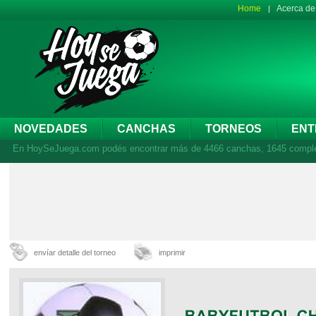
Home
Acerca d
NOVEDADES
CANCHAS
TORNEOS
ENT
En HoySeJuega.com podés encontrar más de 4466 canchas, 1645 complejos
envíar detalle del torneo
imprimir