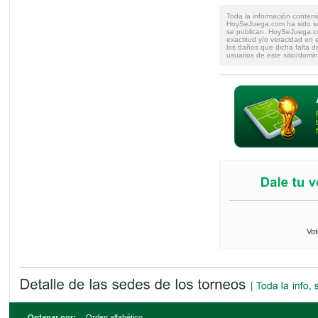
Toda la información conteni
HoySeJuega.com ha sido su
se publican. HoySeJuega.co
exactitud y/o veracidad en e
los daños que dicha falta d
usuarios de este sitio/domin
Vot
Ordenar por:
Orden alfabético