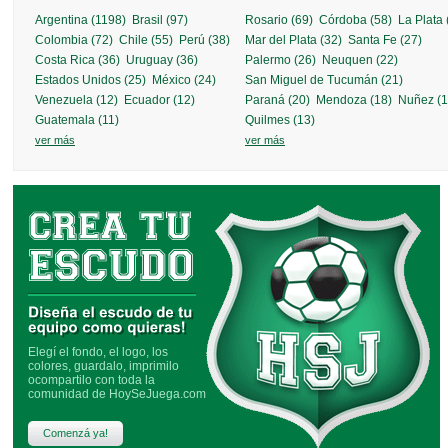
Argentina (1198)
Brasil (97)
Rosario (69)
Córdoba (58)
La Plata 
Colombia (72)
Chile (55)
Perú (38)
Mar del Plata (32)
Santa Fe (27)
Costa Rica (36)
Uruguay (36)
Palermo (26)
Neuquen (22)
Estados Unidos (25)
México (24)
San Miguel de Tucumán (21)
Venezuela (12)
Ecuador (12)
Paraná (20)
Mendoza (18)
Nuñez (1
SALGUERO FÚTBOL
más info »
Guatemala (11)
Quilmes (13)
ver más
ver más
IL CAPO FÚTBOL
más info »
Elegí el fondo, el logo, los
colores, guardalo, imprimilo
ocompartilo con toda la
comunidad de HoySeJuega.com
Comenzá ya!