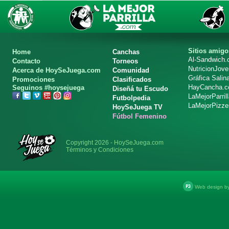
Sitios amigo
Home
Canchas
Al-Sandwich
Contacto
Torneos
NutricionJov
Acerca de HoySeJuega.com
Comunidad
Gráfica Salin
Promociones
Clasificados
HayCancha.
Seguinos #hoysejuega
Diseñá tu Escudo
LaMejorParril
Futbolpedia
LaMejorPizze
HoySeJuega TV
Fútbol Femenino
Copyright 2026 - HoySeJuega.com
Términos y Condiciones
Web design b