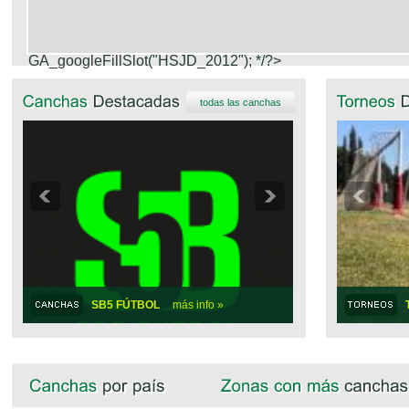
GA_googleFillSlot("HSJD_2012");
*/?>
todas las canchas
SB5 FÚTBOL
más info »