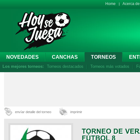
Home
Acerca d
NOVEDADES
CANCHAS
TORNEOS
ENT
Los mejores torneos:
Torneos destacados
Torneos más votados
Fú
envíar detalle del torneo
imprimir