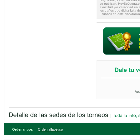
HoySeJuega.com ha sido su
se publican. HoySeJuega.co
exactitud y/o veracidad en e
los daños que dicha falta d
usuarios de este sitio/domin
Vot
Ordenar por:
Orden alfabético