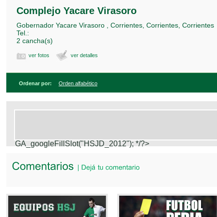
Complejo Yacare Virasoro
Gobernador Yacare Virasoro , Corrientes, Corrientes, Corrientes
Tel.:
2 cancha(s)
ver fotos
ver detalles
Ordenar por:
Orden alfabético
GA_googleFillSlot("HSJD_2012");
*/?>