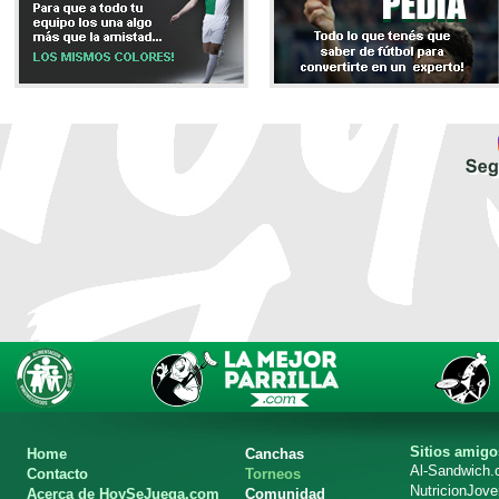
Sitios amigo
Home
Canchas
Al-Sandwich
Contacto
Torneos
NutricionJov
Acerca de HoySeJuega.com
Comunidad