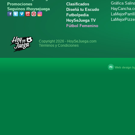
Gráfica Salin
Promociones
Clasificados
HayCancha.
Seguinos #hoysejuega
Diseñá tu Escudo
LaMejorParril
Futbolpedia
LaMejorPizze
HoySeJuega TV
Fútbol Femenino
Copyright 2026 - HoySeJuega.com
Términos y Condiciones
Web design b