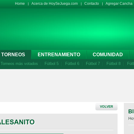
Home
Acerca de HoySeJuega.com
Contacto
Agregar Cancha
TORNEOS
ENTRENAMIENTO
COMUNIDAD
Torneos más votados
Fútbol 5
Fútbol 6
Fútbol 7
Fútbol 8
Fút
VOLVER