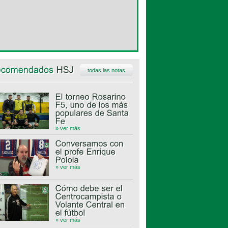
todas las notas
» ver más
» ver más
» ver más