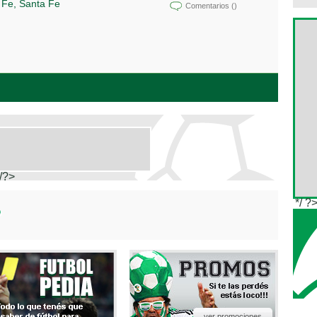
 Fe, Santa Fe
Comentarios (
)
/?>
*/ ?
ver promociones