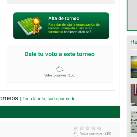
Para dar de alta la organización de
torneos, completa el siguiente
formulario
haciendo click acá
Votos positivos (150)
Votos positivos (218)