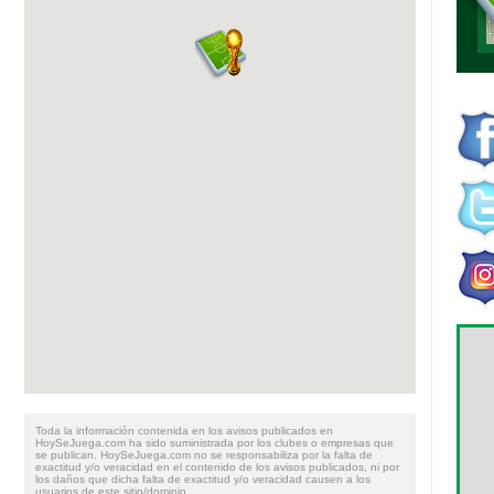
ver
todas
Toda la información contenida en los avisos publicados en
HoySeJuega.com ha sido suministrada por los clubes o empresas que
se publican. HoySeJuega.com no se responsabiliza por la falta de
exactitud y/o veracidad en el contenido de los avisos publicados, ni por
los daños que dicha falta de exactitud y/o veracidad causen a los
usuarios de este sitio/dominio