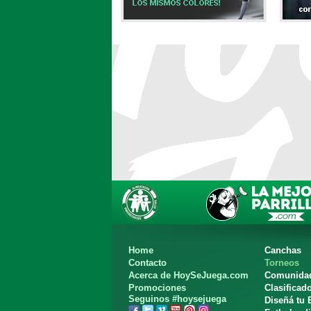
Home
Canchas
Contacto
Torneos
Acerca de HoySeJuega.com
Comunida
Promociones
Clasificad
Seguinos #hoysejuega
Diseñá tu