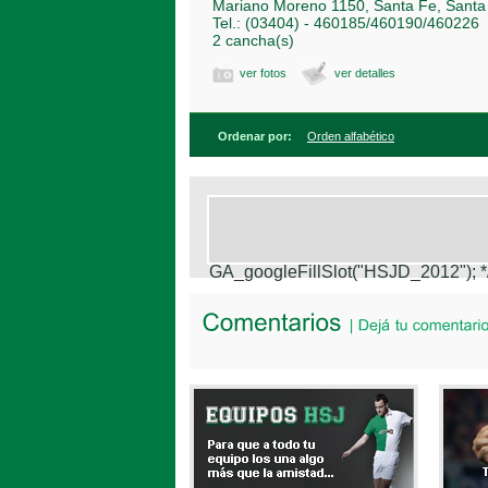
Mariano Moreno 1150, Santa Fe, Santa
Tel.: (03404) - 460185/460190/460226
2 cancha(s)
ver fotos
ver detalles
Ordenar por:
Orden alfabético
GA_googleFillSlot("HSJD_2012");
*