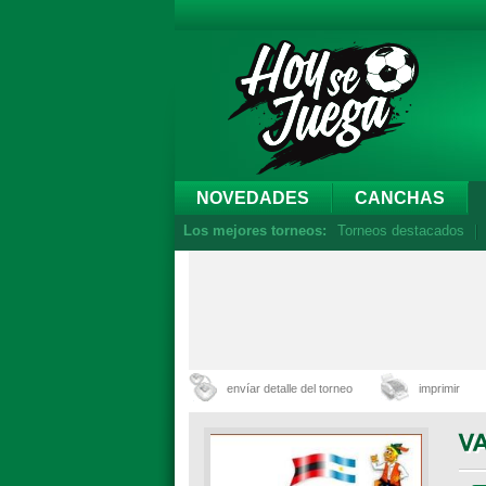
NOVEDADES
CANCHAS
Los mejores torneos:
Torneos destacados
envíar detalle del torneo
imprimir