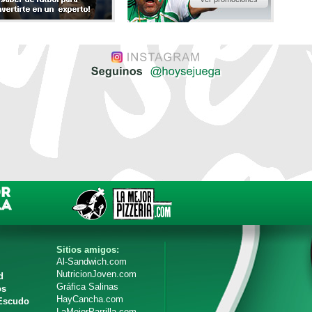
Sitios amigos:
Al-Sandwich.com
NutricionJoven.com
d
Gráfica Salinas
os
HayCancha.com
 Escudo
LaMejorParrilla.com