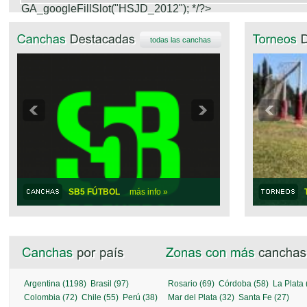
GA_googleFillSlot("HSJD_2012");
*/?>
todas las canchas
SB5 FÚTBOL
más info »
Argentina (1198)
Brasil (97)
Rosario (69)
Córdoba (58)
La Plata 
Colombia (72)
Chile (55)
Perú (38)
Mar del Plata (32)
Santa Fe (27)