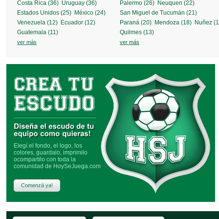
Costa Rica (36)
Uruguay (36)
Palermo (26)
Neuquen (22)
Estados Unidos (25)
México (24)
San Miguel de Tucumán (21)
Venezuela (12)
Ecuador (12)
Paraná (20)
Mendoza (18)
Nuñez (1
SALGUERO FÚTBOL
más info »
Guatemala (11)
Quilmes (13)
ver más
ver más
IL CAPO FÚTBOL
más info »
Elegí el fondo, el logo, los
colores, guardalo, imprimilo
ocompartilo con toda la
comunidad de HoySeJuega.com
Comenzá ya!