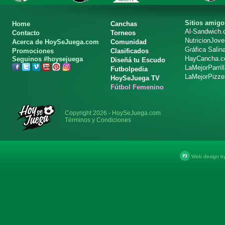
Sitios amigo
Home
Canchas
Al-Sandwich
Contacto
Torneos
NutricionJov
Acerca de HoySeJuega.com
Comunidad
Gráfica Salin
Promociones
Clasificados
HayCancha.
Seguinos #hoysejuega
Diseñá tu Escudo
LaMejorParril
Futbolpedia
LaMejorPizze
HoySeJuega TV
Fútbol Femenino
Copyright 2026 - HoySeJuega.com
Términos y Condiciones
Web design b