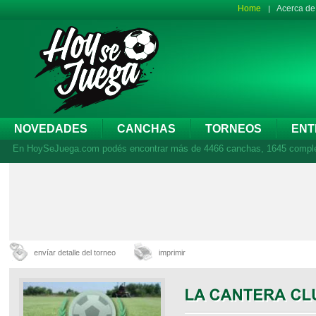
Home
Acerca d
NOVEDADES
CANCHAS
TORNEOS
ENT
En HoySeJuega.com podés encontrar más de 4466 canchas, 1645 complejos
envíar detalle del torneo
imprimir