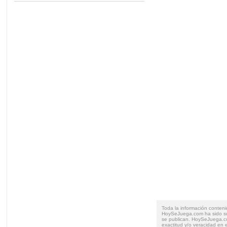
Toda la información conteni
HoySeJuega.com ha sido su
se publican. HoySeJuega.co
exactitud y/o veracidad en e