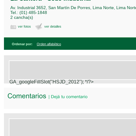
Av. Industrial 3652, San Martín De Porres, Lima Norte, Lima Nort
Tel.: (01) 485-1848
2 cancha(s)
ver fotos
ver detalles
Ordenar por:
Orden alfabético
GA_googleFillSlot("HSJD_2012");
*/?>