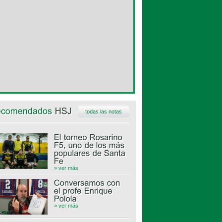
todas las notas
» ver más
» ver más