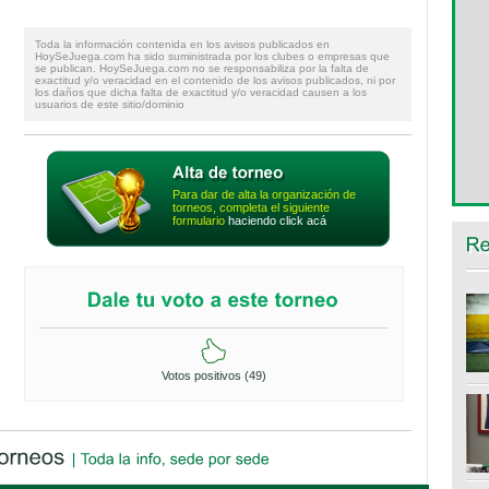
Toda la información contenida en los avisos publicados en
HoySeJuega.com ha sido suministrada por los clubes o empresas que
se publican. HoySeJuega.com no se responsabiliza por la falta de
exactitud y/o veracidad en el contenido de los avisos publicados, ni por
los daños que dicha falta de exactitud y/o veracidad causen a los
usuarios de este sitio/dominio
Para dar de alta la organización de
torneos, completa el siguiente
formulario
haciendo click acá
Votos positivos (49)