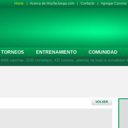
Home
Acerca de HoySeJuega.com
Contacto
Agregar Cancha
TORNEOS
ENTRENAMIENTO
COMUNIDAD
66 canchas, 1645 complejos, 432 torneos, además de toda la actualidad de
VOLVER