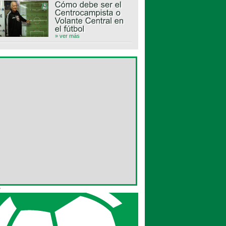
» ver más
>