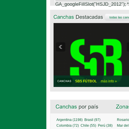
GA_googleFillSlot("HSJD_2012");
*
todas las ca
SB5 FÚTBOL
más info »
Argentina (1198)
Brasil (97)
Rosario
Colombia (72)
Chile (55)
Perú (38)
Mar del