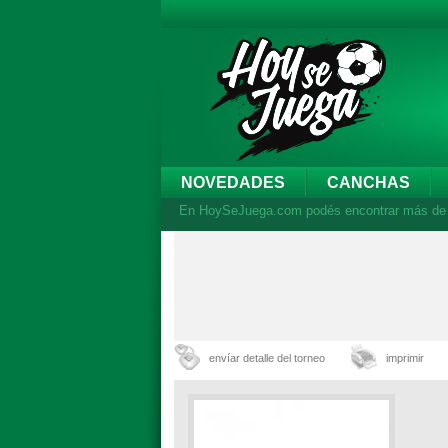
NOVEDADES
CANCHAS
En HoySeJuega.com podés encontrar más de 44
envíar detalle del torneo
imprimir