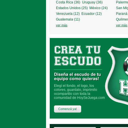
Costa Rica (36)
Uruguay (36)
Palermo
Estados Unidos (25)
México (24)
San Mi
Venezuela (12)
Ecuador (12)
Paraná 
SALGUERO FÚTBOL
más info 
Guatemala (11)
Quilmes
ver más
ver más
IL CAPO FÚTBOL
más info »
Elegí el fondo, el logo, los
colores, guardalo, imprimilo
ocompartilo con toda la
comunidad de HoySeJuega.com
Comenzá ya!