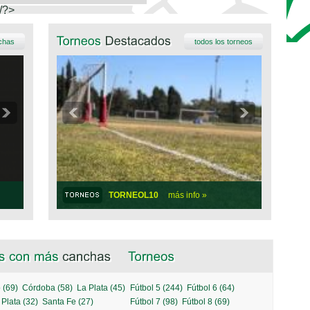
/?>
nchas
todos los torneos
TORNEOL10
más info »
 (69)
Córdoba (58)
La Plata (45)
Fútbol 5 (244)
Fútbol 6 (64)
 Plata (32)
Santa Fe (27)
Fútbol 7 (98)
Fútbol 8 (69)