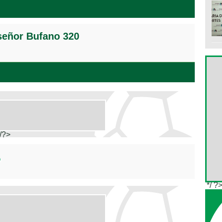
señor Bufano 320
/?>
*/ ?