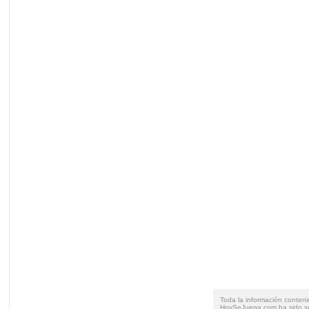
Toda la información conteni
HoySeJuega.com ha sido su