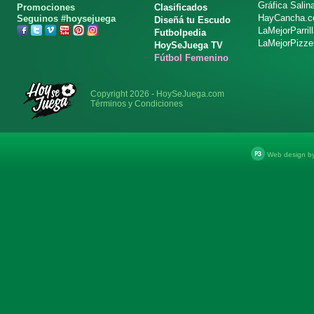
Gráfica Salin
Promociones
Clasificados
HayCancha.
Seguinos #hoysejuega
Diseñá tu Escudo
LaMejorParril
Futbolpedia
LaMejorPizze
HoySeJuega TV
Fútbol Femenino
Copyright 2026 - HoySeJuega.com
Términos y Condiciones
Web design b