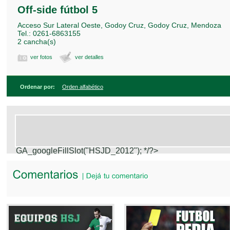
Off-side fútbol 5
Acceso Sur Lateral Oeste, Godoy Cruz, Godoy Cruz, Mendoza
Tel.: 0261-6863155
2 cancha(s)
ver fotos
ver detalles
Ordenar por:
Orden alfabético
GA_googleFillSlot("HSJD_2012");
*/?>