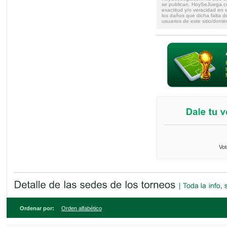
se publican. HoySeJuega.co
exactitud y/o veracidad en e
los daños que dicha falta d
usuarios de este sitio/domin
Vot
Ordenar por:
Orden alfabético