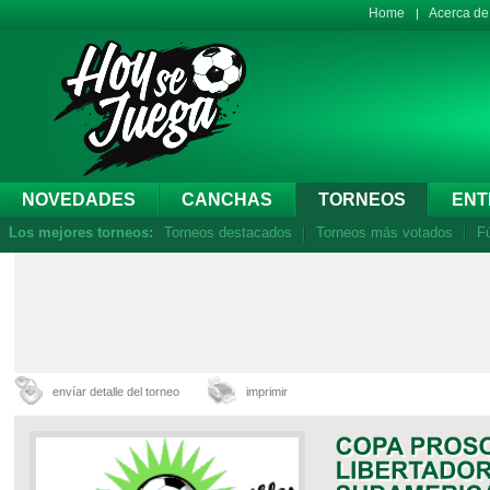
Home
Acerca d
NOVEDADES
CANCHAS
TORNEOS
ENT
Los mejores torneos:
Torneos destacados
Torneos más votados
Fú
envíar detalle del torneo
imprimir