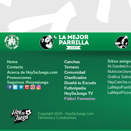
Sitios amigo
Home
Canchas
Al-Sandwich
Contacto
Torneos
NutricionJov
Acerca de HoySeJuega.com
Comunidad
Gráfica Salin
Promociones
Clasificados
HayCancha.
Seguinos #hoysejuega
Diseñá tu Escudo
LaMejorParril
Futbolpedia
LaMejorPizze
HoySeJuega TV
Fútbol Femenino
Copyright 2026 - HoySeJuega.com
Términos y Condiciones