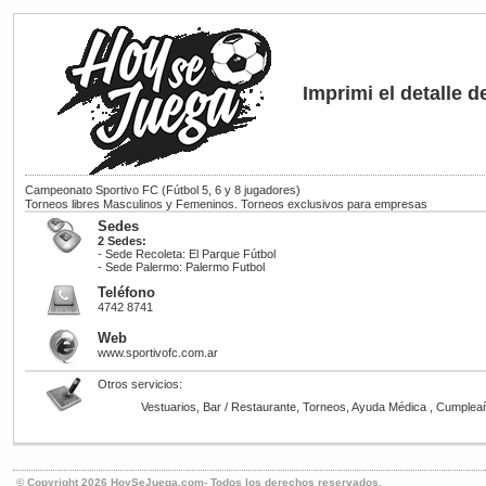
Imprimi el detalle
Campeonato Sportivo FC
(Fútbol 5, 6 y 8 jugadores)
Torneos libres Masculinos y Femeninos. Torneos exclusivos para empresas
Sedes
2 Sedes:
- Sede Recoleta: El Parque Fútbol
- Sede Palermo: Palermo Futbol
Teléfono
4742 8741
Web
www.sportivofc.com.ar
Otros servicios:
Vestuarios, Bar / Restaurante, Torneos, Ayuda Médica , Cumpleaño
© Copyright 2026 HoySeJuega.com- Todos los derechos reservados.