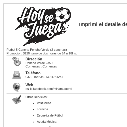
Imprimi el detalle 
Futbol 5 Cancha Poncho Verde
(2 canchas)
Promocion: $120 turno de dos horas de 14 a 18Hs.
Dirección
Poncho Verde 2350
Corrientes , Corrientes
Teléfono
0379-154634013 / 4731244
Web
es-la.facebook.com/miriam.acerbi
Otros servicios:
Vestuarios
Torneos
Escuelita de Fútbol
Ayuda Médica